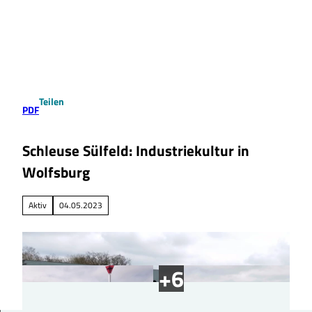
Z
u
Suche
Menü
m
I
n
h
a
Teilen
l
PDF
t
Schleuse Sülfeld: Industriekultur in
Wolfsburg
Aktiv
04.05.2023