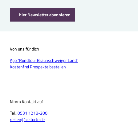
hier Newsletter abonnieren
Von uns für dich
App “Rundtour Braunschweiger Land”
Kostenfrei Prospekte bestellen
Nimm Kontakt auf
Tel.:
0531 1218-200
reisen@zeitorte.de
F
Y
I
T
L
T