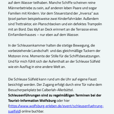
auf dem Wasser teilhaben. Manche Schiffe scheinen reine
Männerbetriebe zu sein, auf anderen leben Paare und sogar
Familien mit Kindern. Vor dem Steuerstand der „Inversa“ aus
Ijssel parken beispielsweise zwei Kinderfahrräder. Außerdem
sind Trettraktor, ein Planschbecken und ein defektes Trampolin
mit an Bord. Das Idyll an Deck erinnert an die Terrasse eines
Einfamilienhauses – nur eben auf dem Wasser.
In der Schleusenkammer halten die stetige Bewegung, die
vorbeiziehende Landschaft und das gleichmäßige Tuckern der
Motoren inne. Momente der Stille für die Schiffsbesatzungen.
Und für mich fühlt sich der Aufenthalt an der Schleuse Sülfeld
wie ein Ausflug in eine andere Welt an.
Die Schleuse Sülfeld kann rund um die Uhr auf eigene Faust
besichtigt werden. Der Zugang erfolgt durch eine Tür nahe dem
Besucherparkplatz bei Calberlah-Allerbüttel.
Schleusenführungen sind zu regelmäßigen Terminen bei der
Tourist-Information Wolfsburg
oder hier
(
https://www.wolfsburg-erleben.de/event/schleusenfuehrung-
suelfeld
) online buchbar.