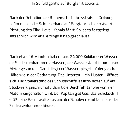
In Sülfeld geht’s auf Bergfahrt abwärts
Nach der Definition der Binnenschifffahrtsstraßen-Ordnung
befindet sich der Schubverband auf Bergfahrt, da er ostwärts in
Richtung des Elbe-Havel-Kanals fährt. So ist es festgelegt.
Tatsächlich wird er allerdings hinab geschleust.
© Beate Ziehres |
CC-BY-ND
© Bea
Nach etwa 16 Minuten haben rund 24.000 Kubikmeter Wasser
die Schleusenkammer verlassen, der Wasserstand ist um neun
Meter gesunken. Damit liegt der Wasserspiegel auf der gleichen
Höhe wie in der Osthaltung. Das Untertor – ein Hubtor – öffnet
sich. Der Steuerstand des Schubschiffs ist inzwischen auf ein
Stockwerk geschrumpft, damit die Durchfahrtshöhe von vier
Metern eingehalten wird. Der Kapitän gibt Gas, das Schubschiff
stößt eine Rauchwolke aus und der Schubverband fährt aus der
Schleusenkammer hinaus.