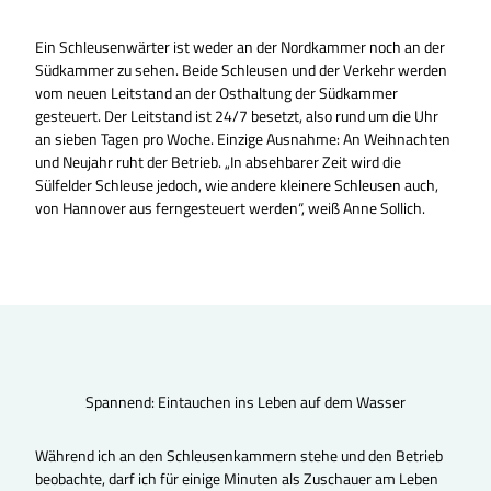
Ein Schleusenwärter ist weder an der Nordkammer noch an der
Südkammer zu sehen. Beide Schleusen und der Verkehr werden
vom neuen Leitstand an der Osthaltung der Südkammer
gesteuert. Der Leitstand ist 24/7 besetzt, also rund um die Uhr
an sieben Tagen pro Woche. Einzige Ausnahme: An Weihnachten
und Neujahr ruht der Betrieb. „In absehbarer Zeit wird die
Sülfelder Schleuse jedoch, wie andere kleinere Schleusen auch,
von Hannover aus ferngesteuert werden“, weiß Anne Sollich.
© Beate Ziehres |
CC-BY-ND
© Beat
Spannend: Eintauchen ins Leben auf dem Wasser
Während ich an den Schleusenkammern stehe und den Betrieb
beobachte, darf ich für einige Minuten als Zuschauer am Leben