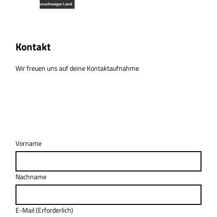
Z
© Freizeitregion Braunschweiger Land
u
Suche
Menü
m
I
Kontakt
n
h
a
Wir freuen uns auf deine Kontaktaufnahme
l
t
Vorname
Nachname
E-Mail
(Erforderlich)