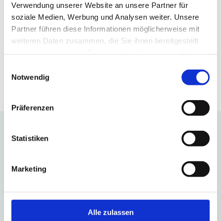
Verwendung unserer Website an unsere Partner für
soziale Medien, Werbung und Analysen weiter. Unsere
Partner führen diese Informationen möglicherweise mit
weiteren Daten zusammen, die Sie ihnen bereitgestellt
haben oder die sie im Rahmen Ihrer Nutzung der Dienste
TourismusRegion BraunschweigerLAND e.V.
gesammelt haben.
E
Frankfurter Straße 284
Notwendig
i
38122 Braunschweig
n
w
Präferenzen
i
l
Freizeitinspiration per E-Mail
l
Statistiken
i
Unser monatlicher Newsletter für dich - als kostenfreies Abo.
g
Marketing
u
n
g
hier Newsletter abonnieren
s
Alle zulassen