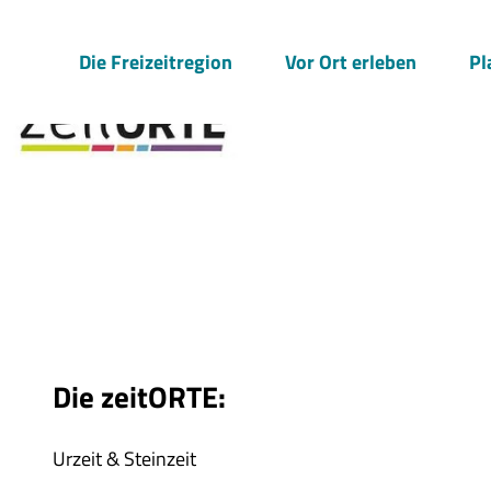
Z
© zeitORTE, Schnaudt
u
Die Freizeitregion
Vor Ort erleben
Pl
m
I
n
h
a
l
t
Die zeitORTE:
Urzeit & Steinzeit