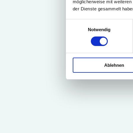
möglicherweise mit weiteren
der Dienste gesammelt habe
E
Notwendig
i
n
w
i
l
Ablehnen
l
i
g
u
n
g
s
a
u
s