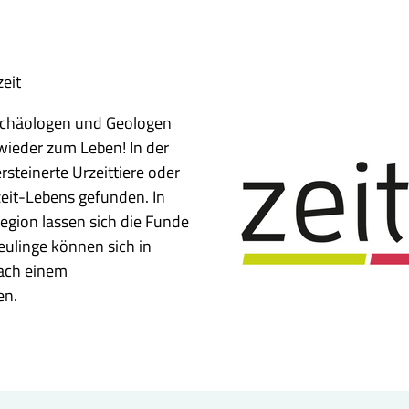
zeit
Archäologen und Geologen
wieder zum Leben! In der
steinerte Urzeittiere oder
eit-Lebens gefunden. In
egion lassen sich die Funde
ulinge können sich in
nach einem
en.
Das Logo der zeitORTE - historische Orte aus fünmf Zeitepochen im Braunschweiger Land entdekcen.