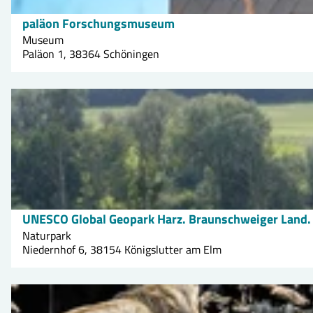
s
paläon Forschungsmuseum
Maik Schöttke, Wirtschaftsregion Helmstedt GmbH |
CC-BY-SA
e
Museum
i
Paläon 1, 38364 Schöningen
t
e
D
'
e
p
t
a
a
l
i
ä
l
o
s
UNESCO Global Geopark Harz. Braunschweiger Land.
© Geopark HBLO/J. Trentlage |
CC-BY-NC-ND
n
e
Naturpark
F
i
Niedernhof 6, 38154 Königslutter am Elm
o
t
r
e
D
s
'
e