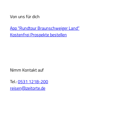
Von uns für dich
App “Rundtour Braunschweiger Land”
Kostenfrei Prospekte bestellen
Nimm Kontakt auf
Tel.:
0531 1218-200
reisen@zeitorte.de
F
Y
I
T
L
T
a
o
n
i
i
h
c
u
s
k
n
r
e
T
t
T
k
e
b
u
a
o
e
a
o
b
g
k
d
d