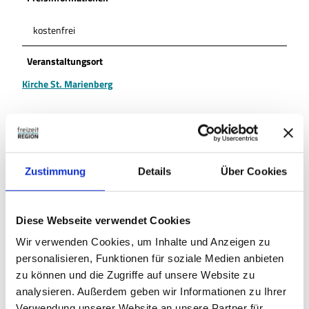
kostenfrei
Veranstaltungsort
Kirche St. Marienberg
In der Nähe
Auf der Karte anschauen
Zustimmung
Details
Über Cookies
Veranstaltung
Diese Webseite verwendet Cookies
Wir verwenden Cookies, um Inhalte und Anzeigen zu
personalisieren, Funktionen für soziale Medien anbieten
zu können und die Zugriffe auf unsere Website zu
Veranstaltungsort
analysieren. Außerdem geben wir Informationen zu Ihrer
Kirche St. Marienberg
Verwendung unserer Website an unsere Partner für