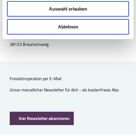
u
Auswahl erlauben
s
w
a
Ablehnen
TourismusRegion BraunschweigerLAND e.V.
h
Frankfurter Straße 284
l
38122 Braunschweig
Freizeitinspiration per E-Mail
Unser monatlicher Newsletter für dich - als kostenfreies Abo.
hier Newsletter abonnieren