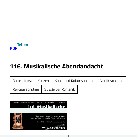
Z
u
Suche
Menü
m
I
n
h
a
Teilen
l
PDF
t
116. Musikalische Abendandacht
Gottesdienst
Konzert
Kunst und Kultur sonstige
Musik sonstige
Religion sonstige
Straße der Romanik
© prospect Studio-Label-Verlag, Andreas Lamk
en