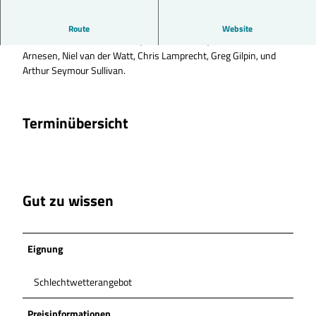
VELA CANTAMUS singt unter der Leitung von Andreas Lamken
Route
Website
Chorwerke von Helfrid Israel, Franz Schubert, Kim André
Arnesen, Niel van der Watt, Chris Lamprecht, Greg Gilpin, und
Arthur Seymour Sullivan.
Terminübersicht
Gut zu wissen
Eignung
Schlechtwetterangebot
Preisinformationen