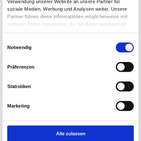
Verwendung unserer Website an unsere Partner für
soziale Medien, Werbung und Analysen weiter. Unsere
Partner führen diese Informationen möglicherweise mit
weiteren Daten zusammen, die Sie ihnen bereitgestellt
haben oder die sie im Rahmen Ihrer Nutzung der Dienste
gesammelt haben.
In der Nähe
E
Auf der Karte anschauen
Notwendig
i
n
w
Veranstaltung
Präferenzen
i
l
Essen & Trinken
l
Statistiken
i
g
Marketing
u
Veranstaltungsort
n
Internationales Mühlenmuseum
g
Bromer Straße 2
s
Alle zulassen
38518
Gifhorn
a