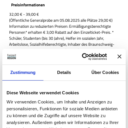
Preisinformationen
32,00 € - 39,00 €
(Öffentliche Generalprobe am 05.08.2025 alle Plätze 29,00 €)
Information zu reduzierten Preisen: Ermäßigungsberechtigte
Personen* erhalten € 3,00 Rabatt auf den Einzelticket-Preis. *
Schüler, Studenten (bis 30 Jahre), Helfer im sozialen Jahr,
Arbeitslose, Sozialhilfeberechtigte, Inhaber des Braunschweig-
Passes sowie Schwerbehinderte (ab 70%).
Sonderveranstaltungen, Gastspiele, Premieren und Silvester sind
von dieser Regelung ausgenommen. Bitte zeigen Sie Ihre
Ermäßigungsberechtigung beim Kartenkauf unaufgefordert vor.
Zustimmung
Details
Über Cookies
Nachträgliche Ermäßigungen sind nicht möglich.
Veranstaltungsort
Diese Webseite verwendet Cookies
Internationales Mühlenmuseum
Wir verwenden Cookies, um Inhalte und Anzeigen zu
personalisieren, Funktionen für soziale Medien anbieten
Lizenz (Stammdaten)
zu können und die Zugriffe auf unsere Website zu
Anke Garms
analysieren. Außerdem geben wir Informationen zu Ihrer