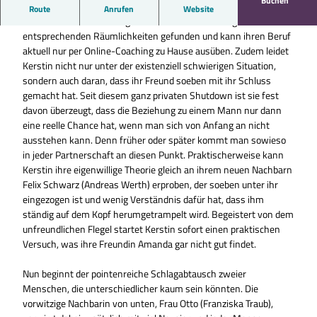
Buchen
Die junge Tanzlehrerin Kerstin Schröder (Teresa Stößel) möchte
Route
Anrufen
Website
sich endlich selbstständig machen. Sie hat allerdings noch keine
entsprechenden Räumlichkeiten gefunden und kann ihren Beruf
aktuell nur per Online-Coaching zu Hause ausüben. Zudem leidet
Kerstin nicht nur unter der existenziell schwierigen Situation,
sondern auch daran, dass ihr Freund soeben mit ihr Schluss
gemacht hat. Seit diesem ganz privaten Shutdown ist sie fest
davon überzeugt, dass die Beziehung zu einem Mann nur dann
eine reelle Chance hat, wenn man sich von Anfang an nicht
ausstehen kann. Denn früher oder später kommt man sowieso
in jeder Partnerschaft an diesen Punkt. Praktischerweise kann
Kerstin ihre eigenwillige Theorie gleich an ihrem neuen Nachbarn
Felix Schwarz (Andreas Werth) erproben, der soeben unter ihr
eingezogen ist und wenig Verständnis dafür hat, dass ihm
ständig auf dem Kopf herumgetrampelt wird. Begeistert von dem
unfreundlichen Flegel startet Kerstin sofort einen praktischen
Versuch, was ihre Freundin Amanda gar nicht gut findet.
Nun beginnt der pointenreiche Schlagabtausch zweier
Menschen, die unterschiedlicher kaum sein könnten. Die
vorwitzige Nachbarin von unten, Frau Otto (Franziska Traub),