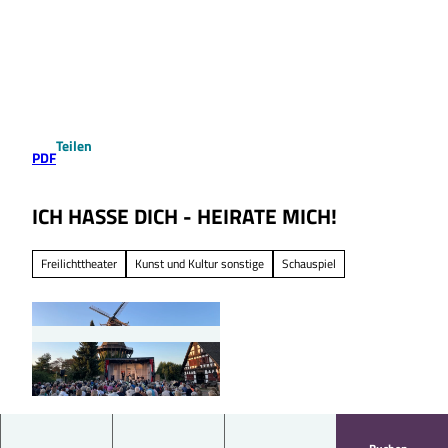
Z
u
Suche
Menü
m
I
n
h
a
Teilen
l
PDF
t
ICH HASSE DICH - HEIRATE MICH!
Freilichttheater
Kunst und Kultur sonstige
Schauspiel
© Komödie am Altstadtmarkt