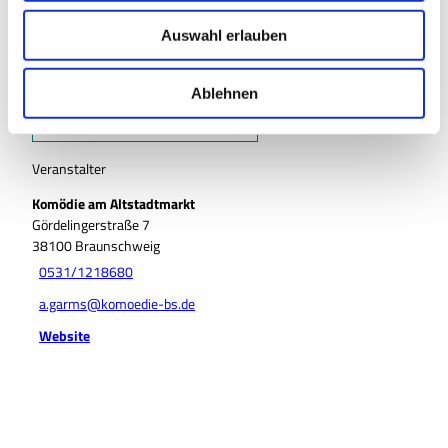
+49 5371 / 9359540
u
Auswahl erlauben
info@muehlenmuseum.de
s
w
Website
a
Ablehnen
Anreise mit dem Auto
h
Anreise mit öffentlichen Verkehrsmitteln
l
Veranstalter
Komödie am Altstadtmarkt
Gördelingerstraße 7
38100
Braunschweig
0531/1218680
a.garms@komoedie-bs.de
Website