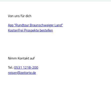
Von uns für dich
App “Rundtour Braunschweiger Land”
Kostenfrei Prospekte bestellen
Nimm Kontakt auf
Tel.:
0531 1218-200
reisen@zeitorte.de
F
Y
I
T
L
T
a
o
n
i
i
h
c
u
s
k
n
r
e
T
t
T
k
e
b
u
a
o
e
a