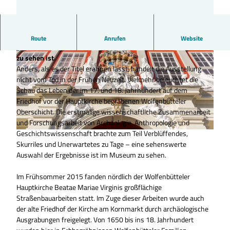
Das Museum Wolfenbüttel führt durch die Sonderausstellung
Route
Anrufen
Website
„Die Toten von Wolfenbüttel“, die bis zum 29. November 2026
zu sehen ist.
Anders, als es der Titel erahnen lässt, handelt die Ausstellung
nicht vom Tod in der Frühen Neuzeit. Vielmehr beleuchtet die
Schau das Leben der im 17. und 18. Jahrhundert auf dem
Friedhof vor der Hauptkirche begrabenen Wolfenbütteler
Oberschicht. Die erstmalige wissenschaftliche Zusammenarbeit
© Andreas Greiner-Napp
und Forschungsarbeit von Archäologie, Anthropologie und
Geschichtswissenschaft brachte zum Teil Verblüffendes,
© Christian Bierwagen |
CC-BY-SA
Skurriles und Unerwartetes zu Tage – eine sehenswerte
Auswahl der Ergebnisse ist im Museum zu sehen.
Im Frühsommer 2015 fanden nördlich der Wolfenbütteler
Hauptkirche Beatae Mariae Virginis großflächige
Straßenbauarbeiten statt. Im Zuge dieser Arbeiten wurde auch
der alte Friedhof der Kirche am Kornmarkt durch archäologische
Ausgrabungen freigelegt. Von 1650 bis ins 18. Jahrhundert