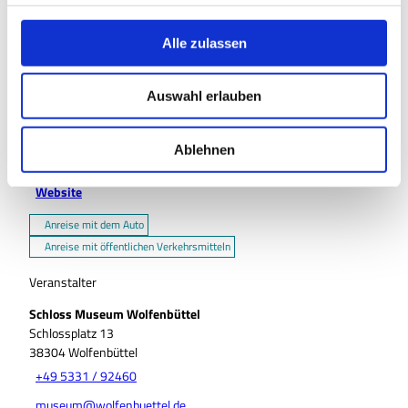
g
s
Veranstaltungsort
Alle zulassen
a
Schloss Museum Wolfenbüttel
u
Schlossplatz 13
Auswahl erlauben
s
38304
Wolfenbüttel
w
+49 5331 / 92460
a
Ablehnen
museum@wolfenbuettel.de
h
Website
l
Anreise mit dem Auto
Anreise mit öffentlichen Verkehrsmitteln
Veranstalter
Schloss Museum Wolfenbüttel
Schlossplatz 13
38304
Wolfenbüttel
+49 5331 / 92460
museum@wolfenbuettel.de