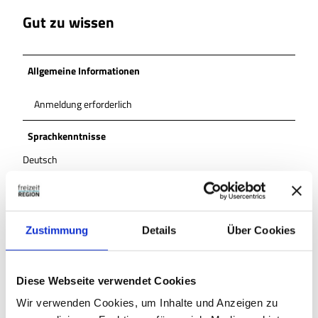
Gut zu wissen
Allgemeine Informationen
Anmeldung erforderlich
Sprachkenntnisse
Deutsch
Preisinformationen
kostenpflichtig
Zustimmung
Details
Über Cookies
Preis: 7,50 Euro pro Person.
Eine Anmeldung ist erforderlich unter
Diese Webseite verwendet Cookies
museum@wolfenbuettel.de oder 05331 92460.
Wir verwenden Cookies, um Inhalte und Anzeigen zu
Veranstaltungsort