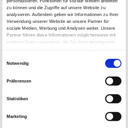
personalisieren, Funktionen für soziale Medien anbieten
zu können und die Zugriffe auf unsere Website zu
Schloss Museum Wolfenbüttel
analysieren. Außerdem geben wir Informationen zu Ihrer
Lizenz (Stammdaten)
Verwendung unserer Website an unsere Partner für
soziale Medien, Werbung und Analysen weiter. Unsere
Lessingstadt Wolfenbüttel
Partner führen diese Informationen möglicherweise mit
weiteren Daten zusammen, die Sie ihnen bereitgestellt
haben oder die sie im Rahmen Ihrer Nutzung der Dienste
gesammelt haben.
E
Notwendig
i
n
In der Nähe
w
Auf der Karte anschauen
Präferenzen
i
l
l
Statistiken
Veranstaltung
i
g
Essen & Trinken
Marketing
u
n