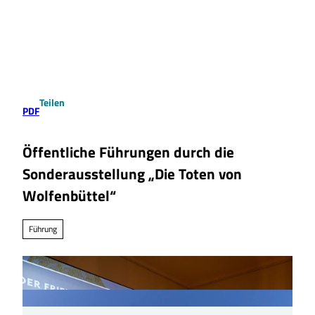
Z
u
Suche
Menü
m
I
n
h
a
Teilen
l
PDF
t
Öffentliche Führungen durch die
Sonderausstellung „Die Toten von
Wolfenbüttel“
Führung