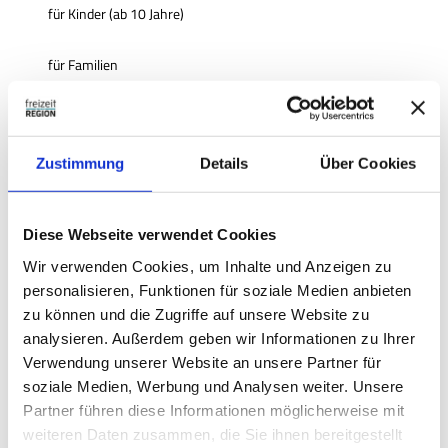
für Kinder (ab 10 Jahre)
für Familien
Preisinformationen
Preis Erwachsener: 9,50 €
Zustimmung
Details
Über Cookies
Preis ermäßigt: 7,00 €
Familienrabatt: Einzeleintritt abzüglich 25% Rabatt
Diese Webseite verwendet Cookies
Wir verwenden Cookies, um Inhalte und Anzeigen zu
Veranstaltungsort
personalisieren, Funktionen für soziale Medien anbieten
Planetarium Wolfsburg
zu können und die Zugriffe auf unsere Website zu
analysieren. Außerdem geben wir Informationen zu Ihrer
Verwendung unserer Website an unsere Partner für
soziale Medien, Werbung und Analysen weiter. Unsere
Partner führen diese Informationen möglicherweise mit
In der Nähe
Auf der Karte anschauen
weiteren Daten zusammen, die Sie ihnen bereitgestellt