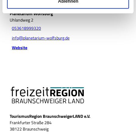
a
Ablehnen
Veranstalter
h
Planetarium Wolfsburg
l
Uhlandweg 2
053618999320
info@planetarium-wolfsburg.de
Website
TourismusRegion BraunschweigerLAND e.V.
Frankfurter Straße 284
38122 Braunschweig