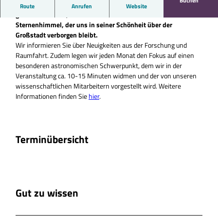
Buchen
Wenn im Planetarium die Sonne untergeht und es langsam
Route
Anrufen
Website
ganz dunkel wird, erleben unsere Besucher einen
Sternenhimmel, der uns in seiner Schönheit über der
Großstadt verborgen bleibt.
Wir informieren Sie über Neuigkeiten aus der Forschung und
Raumfahrt. Zudem legen wir jeden Monat den Fokus auf einen
besonderen astronomischen Schwerpunkt, dem wir in der
Veranstaltung ca. 10-15 Minuten widmen und der von unseren
wissenschaftlichen Mitarbeitern vorgestellt wird. Weitere
Informationen finden Sie
hier
.
Terminübersicht
Gut zu wissen