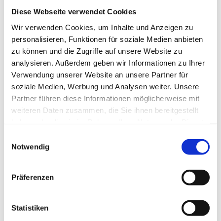
Wolfsburg Wirtschaft und Marketing GmbH
Diese Webseite verwendet Cookies
Wir verwenden Cookies, um Inhalte und Anzeigen zu
personalisieren, Funktionen für soziale Medien anbieten
zu können und die Zugriffe auf unsere Website zu
analysieren. Außerdem geben wir Informationen zu Ihrer
Verwendung unserer Website an unsere Partner für
In der Nähe
Auf der Karte anschauen
soziale Medien, Werbung und Analysen weiter. Unsere
Partner führen diese Informationen möglicherweise mit
weiteren Daten zusammen, die Sie ihnen bereitgestellt
Veranstaltung
haben oder die sie im Rahmen Ihrer Nutzung der Dienste
gesammelt haben.
E
Sehenswertes
Notwendig
i
n
Touren
w
Präferenzen
i
l
l
Statistiken
Pächter/Betreiber
i