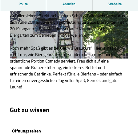
Brauerei mit Tradition seit 1765
Route
Anrufen
Website
Erlebe Brautradition und beste Unterhaltung im Alten Brauhaus
zu Fallersleben! Direkt neben dem Schloss Fallersleben erwarten
dich rund 20 handwerklich gebraute, naturtrübe Biersorten - seit
2019 sogar mit Bio-Malz. Im Sommer lädt der lauschige
Biergarten zum Genießen und Verweilen ein.
Noch mehr Spaß gibt es bei Garry's Braukurs"! Hier lernst du
©
CC0
nicht nur, wie Bier gebraut wird, sondern bekommst auch eine
ordentliche Portion Comedy serviert. Freu dich auf eine
©
CC0
spannende Brauereiführung, ein leckeres Buffet und
erfrischende Getränke. Perfekt für alle Bierfans - oder einfach
für einen unvergesslichen Tag voller Spaß, Genuss und guter
Laune!
Gut zu wissen
Öffnungszeiten