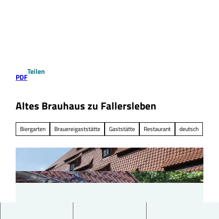
Z
u
Suche
Menü
m
I
n
h
a
Teilen
l
PDF
t
Altes Brauhaus zu Fallersleben
Biergarten
Brauereigaststätte
Gaststätte
Restaurant
deutsch