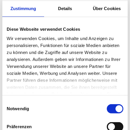
Zur Desinfektion stehen entsprechende Lösungen bereit
Zustimmung
Details
Über Cookies
Autor:in
Peine Marketing GmbH
Diese Webseite verwendet Cookies
Organisation
Wir verwenden Cookies, um Inhalte und Anzeigen zu
personalisieren, Funktionen für soziale Medien anbieten
Peine Marketing GmbH
zu können und die Zugriffe auf unsere Website zu
Lizenz (Stammdaten)
analysieren. Außerdem geben wir Informationen zu Ihrer
Verwendung unserer Website an unsere Partner für
Peine Marketing GmbH
soziale Medien, Werbung und Analysen weiter. Unsere
Partner führen diese Informationen möglicherweise mit
weiteren Daten zusammen, die Sie ihnen bereitgestellt
haben oder die sie im Rahmen Ihrer Nutzung der Dienste
gesammelt haben.
E
Notwendig
i
In der Nähe
n
Auf der Karte anschauen
w
Präferenzen