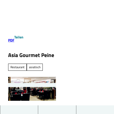
Z
u
Suche
Menü
m
I
n
h
a
Teilen
l
PDF
t
Asia Gourmet Peine
Restaurant
asiatisch
©
CC0