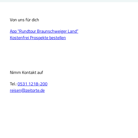
Von uns für dich
App “Rundtour Braunschweiger Land”
Kostenfrei Prospekte bestellen
Nimm Kontakt auf
Tel.:
0531 1218-200
reisen@zeitorte.de
F
Y
I
T
L
T
a
o
n
i
i
h
c
u
s
k
n
r
e
T
t
T
k
e
b
u
a
o
e
a