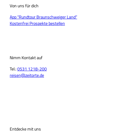
Von uns für dich
App “Rundtour Braunschweiger Land”
Kostenfrei Prospekte bestellen
Nimm Kontakt auf
Tel.:
0531 1218-200
reisen@zeitorte.de
F
Y
I
T
L
T
a
o
n
i
i
h
c
u
s
k
n
r
e
T
t
T
k
e
b
u
a
o
e
a
o
b
g
k
d
d
o
Entdecke mit uns
e
r
I
s
k
a
n