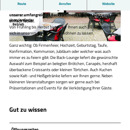
Verweilen Sie in der Back-Lounge mit einem Glas Wein oder
Route
Anrufen
Website
Prosecco oder einem frisch gezapften Bier und genießen Sie
unserer umfangreiches Backsortiment - immer preiswert und
©
CC0
© Copyright,Spreadtrum,2011, Artist-freed |
CC0
einfach lecker.
Von Frühling bis Herbst bieten wir Ihnen auch die Gelegenheit,
sich in unserem Biergarten verwöhnen zu lassen.
Ganz wichtig: Ob Firmenfeier, Hochzeit, Geburtstag, Taufe,
©
CC0
Konfirmation, Kommunion, Jubiläum oder welcher was auch
immer es zu feiern gibt: Die Back-Lounge liefert die gewünschte
Auswahl zum Beispiel an belegten Brötchen, Canapés, herzhaft
überbackene Croissants oder kleinen Törtchen. Auch Kuchen
sowie Kalt- und Heißgetränke liefern wir Ihnen gerne. Neben
kleineren Veranstaltungen sorgen wir gerne auch bei
Präsentationen und Events für die Verköstigung Ihrer Gäste.
Gut zu wissen
Öffnungszeiten