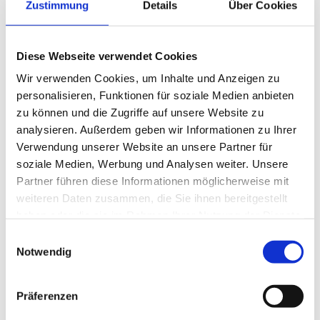
Zustimmung
Details
Über Cookies
Mittagstisch
Diese Webseite verwendet Cookies
Catering
Wir verwenden Cookies, um Inhalte und Anzeigen zu
personalisieren, Funktionen für soziale Medien anbieten
Abholservice
zu können und die Zugriffe auf unsere Website zu
analysieren. Außerdem geben wir Informationen zu Ihrer
Kaffee und Kuchen
Verwendung unserer Website an unsere Partner für
soziale Medien, Werbung und Analysen weiter. Unsere
Raucher
Partner führen diese Informationen möglicherweise mit
weiteren Daten zusammen, die Sie ihnen bereitgestellt
Nichtraucherlokal
haben oder die sie im Rahmen Ihrer Nutzung der Dienste
Autor:in
gesammelt haben.
E
Notwendig
i
Peine Marketing GmbH
n
Organisation
w
Präferenzen
i
Peine Marketing GmbH