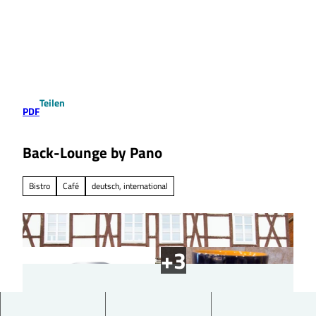
Z
u
Suche
Menü
m
I
n
h
a
Teilen
l
PDF
t
Back-Lounge by Pano
Bistro
Café
deutsch, international