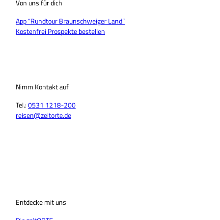
Von uns für dich
App “Rundtour Braunschweiger Land”
Kostenfrei Prospekte bestellen
Nimm Kontakt auf
Tel.:
0531 1218-200
reisen@zeitorte.de
F
Y
I
T
L
T
a
o
n
i
i
h
c
u
s
k
n
r
e
T
t
T
k
e
b
u
a
o
e
a
o
b
g
k
d
d
o
Entdecke mit uns
e
r
I
s
k
a
n