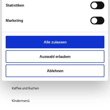
l
Statistiken
Zahlungsmöglichkeiten
i
Barzahlung vor Ort, Überweisung
g
Marketing
u
Küchenangebote
n
g
Frühstück
s
Alle zulassen
a
Mittagstisch
u
Auswahl erlauben
s
Vegetarisch
w
a
Ablehnen
Vegan
h
l
Kaffee und Kuchen
Kindermenü