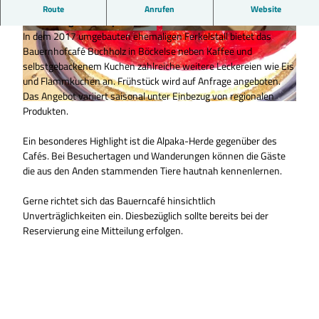
Bauerncafé Buchholz - idyllisch gelegenes Café und
Route
Anrufen
Website
Wanderungen mit Alpakas
In dem 2017 umgebauten ehemaligen Ferkelstall bietet das
© Bauerncafé Buchholz |
CC-BY
© Bauerncafé Buchholz |
CC0
Bauernhofcafé Buchholz in Böckelse neben Kaffee und
selbstgebackenem Kuchen zahlreiche weitere Leckereien wie Eis
und Flammkuchen an. Frühstück wird auf Anfrage angeboten.
Das Angebot variiert saisonal unter Einbezug von regionalen
Produkten.
© Bauerncafé Buchholz |
CC-BY-NC-ND
Ein besonderes Highlight ist die Alpaka-Herde gegenüber des
Cafés. Bei Besuchertagen und Wanderungen können die Gäste
die aus den Anden stammenden Tiere hautnah kennenlernen.
Gerne richtet sich das Bauerncafé hinsichtlich
Unverträglichkeiten ein. Diesbezüglich sollte bereits bei der
Reservierung eine Mitteilung erfolgen.