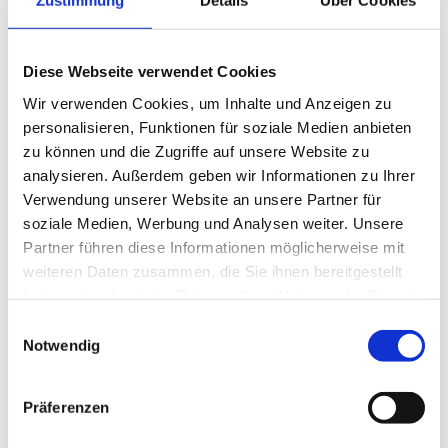
Zustimmung
Details
Über Cookies
Fahrradstellplätze
Diese Webseite verwendet Cookies
Kinderspielplatz am Grundstück
Wir verwenden Cookies, um Inhalte und Anzeigen zu
personalisieren, Funktionen für soziale Medien anbieten
Tiere (Hunde) erlaubt
zu können und die Zugriffe auf unsere Website zu
analysieren. Außerdem geben wir Informationen zu Ihrer
Wickelraum
Verwendung unserer Website an unsere Partner für
soziale Medien, Werbung und Analysen weiter. Unsere
PKW-Parkplatz am Haus
Partner führen diese Informationen möglicherweise mit
weiteren Daten zusammen, die Sie ihnen bereitgestellt
Außenterrasse
haben oder die sie im Rahmen Ihrer Nutzung der Dienste
gesammelt haben.
E
Erreichbarkeit / Lage
Notwendig
i
n
Ländliche Lage
w
Präferenzen
i
Ortsrand
l