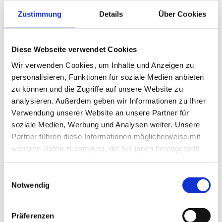
Raucher
Zustimmung
Details
Über Cookies
Nichtraucherlokal
Anreise & Parken
Diese Webseite verwendet Cookies
Die "Burgerfabrik burger & more" befindet sich in der Peiner
Wir verwenden Cookies, um Inhalte und Anzeigen zu
Innenstadt. In der Nähe befindet sich ein Parkplatz auf dem
personalisieren, Funktionen für soziale Medien anbieten
Schützenplatz, teils kostenpflichtig, teils kostenfrei.
zu können und die Zugriffe auf unsere Website zu
analysieren. Außerdem geben wir Informationen zu Ihrer
Social Media
Verwendung unserer Website an unsere Partner für
Facebook
soziale Medien, Werbung und Analysen weiter. Unsere
Instagram
Partner führen diese Informationen möglicherweise mit
weiteren Daten zusammen, die Sie ihnen bereitgestellt
Weitere Infos
haben oder die sie im Rahmen Ihrer Nutzung der Dienste
gesammelt haben.
Neben einem Abholservice ist auch ein Bringdienst vorhanden.
E
Notwendig
i
Autor:in
n
w
Peine Marketing GmbH
Präferenzen