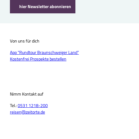
hier Newsletter abonnieren
Von uns für dich
App “Rundtour Braunschweiger Land”
Kostenfrei Prospekte bestellen
Nimm Kontakt auf
Tel.:
0531 1218-200
reisen@zeitorte.de
F
Y
I
T
L
T
a
o
n
i
i
h