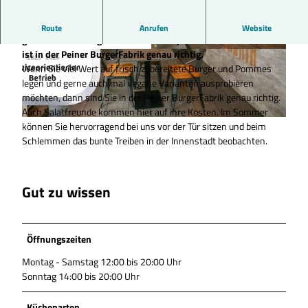
Wer Wert auf frisch zubereitete Burger und Pommes legt, und
Route
Anrufen
Website
gerne auch mal vegane Varianten ausprobieren möchten, der
ist in der Peiner BurgerFabrik genau richtig.
©
CC0
©
CC0
Wenn Sie viel Wert auf frisch zubereitete Burger und Pommes
legen und gerne auch mal vegane Varianten ausprobieren
möchten, dann sind Sie in der Peiner BurgerFabrik genau richtig.
Auch Salatfreunde kommen hier auf ihre Kosten. Im Sommer
können Sie hervorragend bei uns vor der Tür sitzen und beim
©
CC0
Schlemmen das bunte Treiben in der Innenstadt beobachten.
Gut zu wissen
Öffnungszeiten
Montag - Samstag 12:00 bis 20:00 Uhr
Sonntag 14:00 bis 20:00 Uhr
Küchenarten