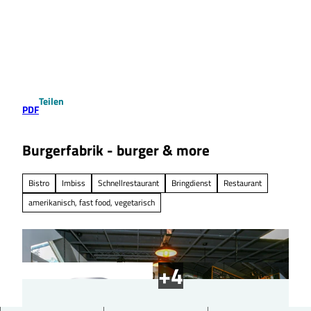
Z
u
Suche
Menü
m
I
n
h
a
Teilen
l
PDF
t
Burgerfabrik - burger & more
Bistro
Imbiss
Schnellrestaurant
Bringdienst
Restaurant
amerikanisch, fast food, vegetarisch