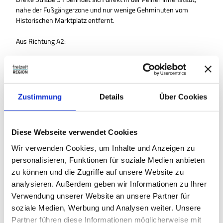
nahe der Fußgängerzone und nur wenige Gehminuten vom
Historischen Marktplatz entfernt.
Aus Richtung A2:
Abfahrt Peine nehmen und der B444 Richtung Innenstadt folgen.
Weiter Richtung Zentrum fahren.
Der Beschilderung „Innenstadt“ folgen.
Die Breite Straße liegt zentral im innerstädtischen Bereich.
Zustimmung
Details
Über Cookies
Parkmöglichkeiten:
Diese Webseite verwendet Cookies
Parkhaus Werderstraße
Tiefgarage Wallstraße
Wir verwenden Cookies, um Inhalte und Anzeigen zu
Kurzzeitparkplätze in der Innenstadt
personalisieren, Funktionen für soziale Medien anbieten
zu können und die Zugriffe auf unsere Website zu
Autor:in
analysieren. Außerdem geben wir Informationen zu Ihrer
Peine Marketing GmbH
Verwendung unserer Website an unsere Partner für
soziale Medien, Werbung und Analysen weiter. Unsere
Organisation
Partner führen diese Informationen möglicherweise mit