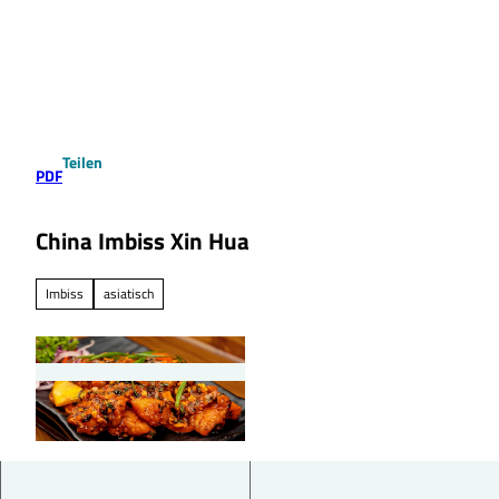
Z
u
Suche
Menü
m
I
n
h
a
Teilen
l
PDF
t
China Imbiss Xin Hua
Imbiss
asiatisch
©
CC0