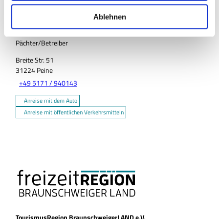
w
a
Ablehnen
h
l
Pächter/Betreiber
Breite Str. 51
31224
Peine
+49 5171 / 940143
Anreise mit dem Auto
Anreise mit öffentlichen Verkehrsmitteln
TourismusRegion BraunschweigerLAND e.V.