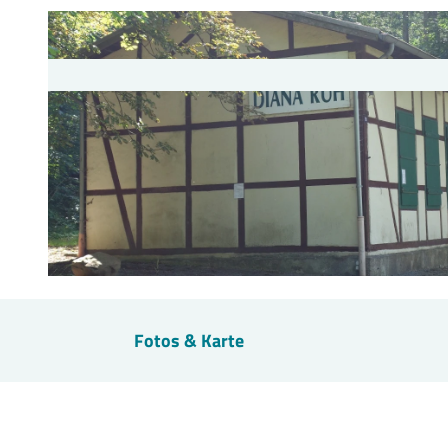
© Thomas Kempernolte, Elm-Freizeit, Allianz für die Region GmbH |
CC-BY-SA
Fotos & Karte