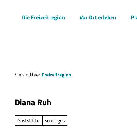
Z
u
Die Freizeitregion
Vor Ort erleben
Pl
m
I
n
h
a
l
t
Sie sind hier
Freizeitregion
Diana Ruh
Gaststätte
sonstiges