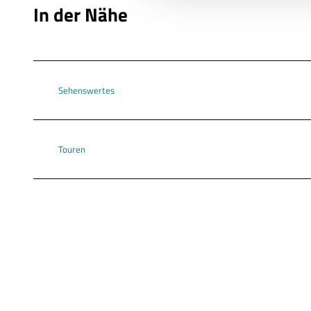
In der Nähe
g
s
a
u
s
Sehenswertes
w
a
h
l
Touren