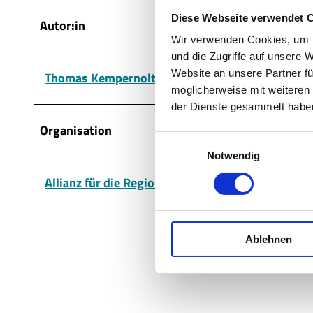
Diese Webseite verwendet 
Autor:in
Wir verwenden Cookies, um I
und die Zugriffe auf unsere 
Website an unsere Partner fü
Thomas Kempernolte, Elm-Freizeit
möglicherweise mit weiteren
der Dienste gesammelt habe
Organisation
E
Notwendig
i
n
Allianz für die Region GmbH
w
i
l
Ablehnen
l
i
g
u
n