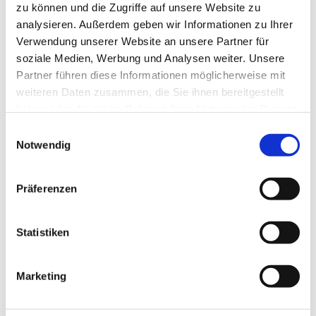
zu können und die Zugriffe auf unsere Website zu
Ländliche Lage
analysieren. Außerdem geben wir Informationen zu Ihrer
Verwendung unserer Website an unsere Partner für
soziale Medien, Werbung und Analysen weiter. Unsere
Ruhige Lage
Partner führen diese Informationen möglicherweise mit
Küchenangebote
weiteren Daten zusammen, die Sie ihnen bereitgestellt
haben oder die sie im Rahmen Ihrer Nutzung der Dienste
Kaffee und Kuchen
gesammelt haben.
E
Notwendig
i
Raucher
n
w
Präferenzen
Nichtraucherlokal
i
l
Anreise & Parken
l
Statistiken
Am Café sind ausreichend Parkplätze vorhanden.
i
g
Marketing
Autor:in
u
n
Südheide Gifhorn GmbH