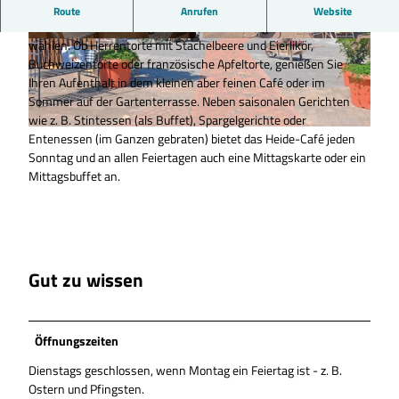
Heide-Café Bartels in Bokel
Route
Anrufen
Website
Sie können aus dem täglich wechselnden Angebot vieler Torten
wählen. Ob Herrentorte mit Stachelbeere und Eierlikör,
© Heidecafé Bartels |
CC-BY
© Heidecafé Bartels |
CC-BY
Buchweizentorte oder französische Apfeltorte, genießen Sie
Ihren Aufenthalt in dem kleinen aber feinen Café oder im
Sommer auf der Gartenterrasse. Neben saisonalen Gerichten
wie z. B. Stintessen (als Buffet), Spargelgerichte oder
Entenessen (im Ganzen gebraten) bietet das Heide-Café jeden
© Heidecafé Bartels |
CC-BY
Sonntag und an allen Feiertagen auch eine Mittagskarte oder ein
Mittagsbuffet an.
Gut zu wissen
Öffnungszeiten
Dienstags geschlossen, wenn Montag ein Feiertag ist - z. B.
Ostern und Pfingsten.