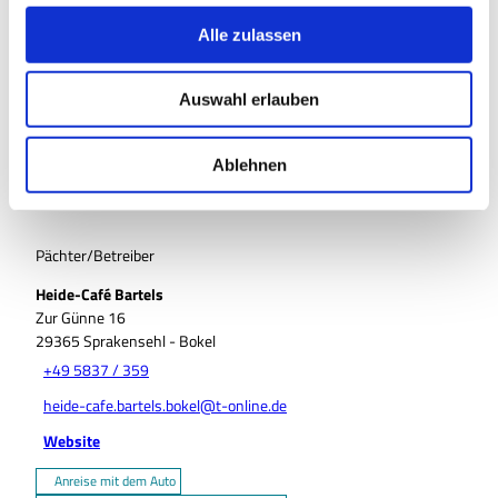
g
Organisation
s
Alle zulassen
a
Südheide Gifhorn GmbH
u
Auswahl erlauben
s
Lizenz (Stammdaten)
w
Südheide Gifhorn GmbH
a
Ablehnen
h
l
Pächter/Betreiber
Heide-Café Bartels
Zur Günne 16
29365
Sprakensehl
- Bokel
+49 5837 / 359
heide-cafe.bartels.bokel@t-online.de
Website
Anreise mit dem Auto