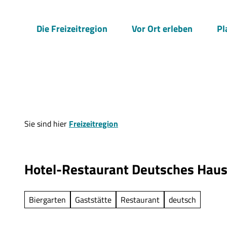
Z
u
Die Freizeitregion
Vor Ort erleben
Pl
m
I
n
h
a
l
t
Sie sind hier
Freizeitregion
Hotel-Restaurant Deutsches Hau
Biergarten
Gaststätte
Restaurant
deutsch