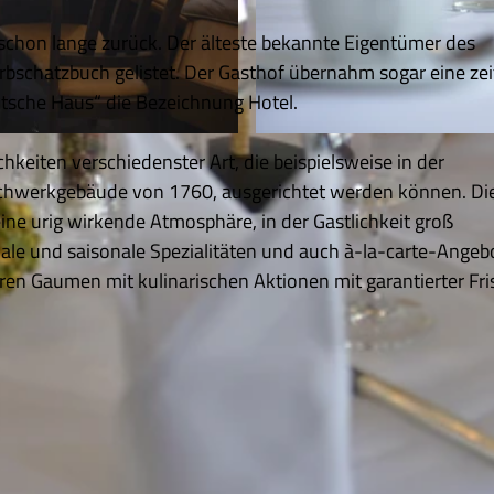
t schon lange zurück. Der älteste bekannte Eigentümer des
schatzbuch gelistet. Der Gasthof übernahm sogar eine zei
eutsche Haus“ die Bezeichnung Hotel.
© Deutsches Haus |
CC-BY
chkeiten verschiedenster Art, die beispielsweise in der
achwerkgebäude von 1760, ausgerichtet werden können. Die
eine urig wirkende Atmosphäre, in der Gastlichkeit groß
ale und saisonale Spezialitäten und auch à-la-carte-Angeb
ren Gaumen mit kulinarischen Aktionen mit garantierter Fri