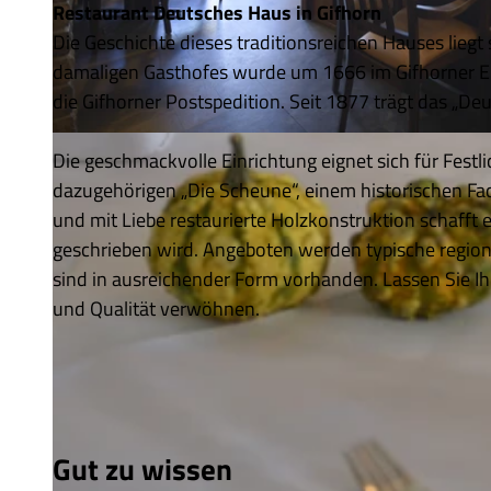
Restaurant Deutsches Haus in Gifhorn
Die Geschichte dieses traditionsreichen Hauses lieg
damaligen Gasthofes wurde um 1666 im Gifhorner Erb
die Gifhorner Postspedition. Seit 1877 trägt das „D
© Deutsches Haus |
CC-BY
Die geschmackvolle Einrichtung eignet sich für Festli
dazugehörigen „Die Scheune“, einem historischen F
und mit Liebe restaurierte Holzkonstruktion schafft 
geschrieben wird. Angeboten werden typische region
sind in ausreichender Form vorhanden. Lassen Sie Ih
und Qualität verwöhnen.
Gut zu wissen