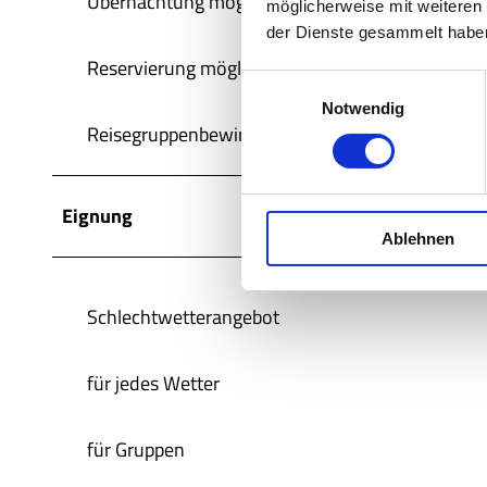
Übernachtung möglich
möglicherweise mit weiteren
der Dienste gesammelt habe
Reservierung möglich
E
Notwendig
i
Reisegruppenbewirtung
n
w
i
Eignung
l
Ablehnen
l
i
g
Schlechtwetterangebot
u
n
g
für jedes Wetter
s
a
für Gruppen
u
s