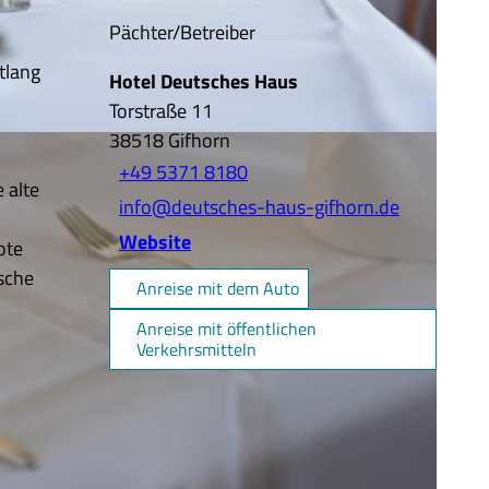
Pächter/Betreiber
tlang
Hotel Deutsches Haus
Torstraße 11
38518
Gifhorn
+49 5371 8180
 alte
info@deutsches-haus-gifhorn.de
Website
ote
sche
Anreise mit dem Auto
Anreise mit öffentlichen
Verkehrsmitteln