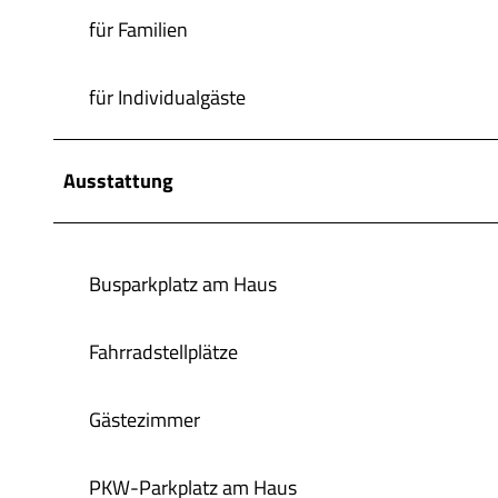
w
für Familien
a
h
für Individualgäste
l
Ausstattung
Busparkplatz am Haus
Fahrradstellplätze
Gästezimmer
PKW-Parkplatz am Haus