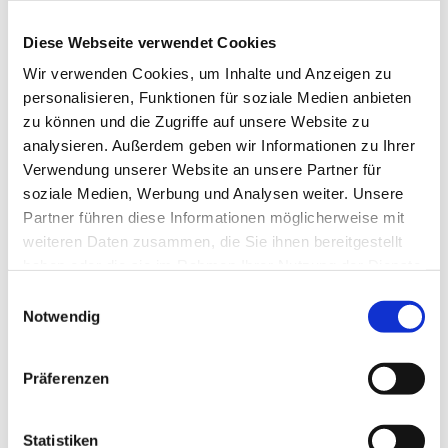
Lizenz (Stammdaten)
Wolfsburg Wirtschaft und Marketing GmbH
Diese Webseite verwendet Cookies
Wir verwenden Cookies, um Inhalte und Anzeigen zu
personalisieren, Funktionen für soziale Medien anbieten
zu können und die Zugriffe auf unsere Website zu
analysieren. Außerdem geben wir Informationen zu Ihrer
Verwendung unserer Website an unsere Partner für
soziale Medien, Werbung und Analysen weiter. Unsere
In der Nähe
Auf der Karte anschauen
Partner führen diese Informationen möglicherweise mit
weiteren Daten zusammen, die Sie ihnen bereitgestellt
haben oder die sie im Rahmen Ihrer Nutzung der Dienste
Veranstaltung
gesammelt haben.
E
Notwendig
i
Sehenswertes
n
w
Präferenzen
Touren
i
l
l
Statistiken