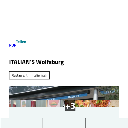
Z
u
Suche
Menü
m
I
n
h
a
Teilen
l
PDF
t
ITALIAN'S Wolfsburg
Restaurant
italienisch