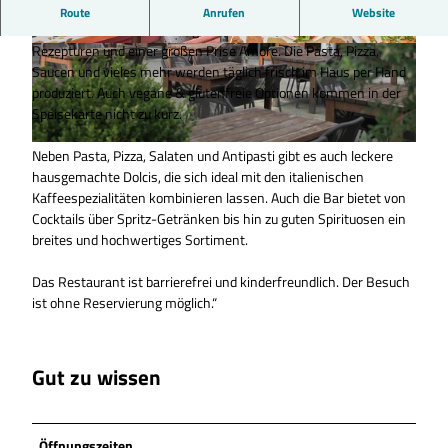
Im ITALIAN´S wird das Beste gefeiert, was die italienische Küche
Route
Anrufen
Website
zu bieten hat. Mit frischen, guten Zutaten, klassischen
Rezepturen und einer großen Prise Amore. Die Pasta, Pizza,
©
CC0
©
CC0
Saucen und vieles mehr werden täglich frisch im Haus per Hand
produziert. Auch vegane & glutenfreie Optionen kommen in der
Speisekarte nicht zu kurz.
Neben Pasta, Pizza, Salaten und Antipasti gibt es auch leckere
©
CC0
hausgemachte Dolcis, die sich ideal mit den italienischen
Kaffeespezialitäten kombinieren lassen. Auch die Bar bietet von
Cocktails über Spritz-Getränken bis hin zu guten Spirituosen ein
breites und hochwertiges Sortiment.
Das Restaurant ist barrierefrei und kinderfreundlich. Der Besuch
ist ohne Reservierung möglich.“
Gut zu wissen
Öffnungszeiten