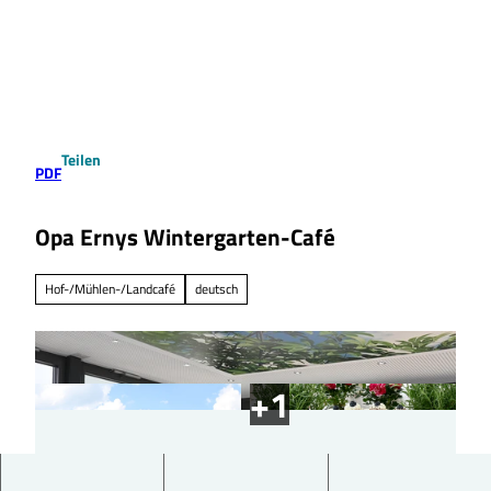
Z
u
Suche
Menü
m
I
n
h
a
Teilen
l
PDF
t
Opa Ernys Wintergarten-Café
Hof-/Mühlen-/Landcafé
deutsch