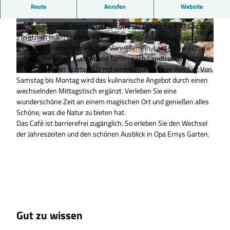
Das Café mit Aussicht im Landschaftspark
Route
Anrufen
Website
Das gläserne Café ist geöffnet. Das einzigartige
Wintergartencafé bietet zu jeder Jahreszeit Platz für 110 Gäste.
©
CC-BY-SA
©
CC-BY-SA
Zusätzlich laden weitere 50 Plätze an der frischen Luft, unter
großen Sonnenschirmen, zum Verweilen ein. Lassen Sie sich die
selbstgebackenen Kuchen und Torten nach Landfrauentradition
schmecken oder starten Sie mit einem Frühstück in den Tag. Von
Samstag bis Montag wird das kulinarische Angebot durch einen
© Opa Erny's Garten |
CC-BY-SA
wechselnden Mittagstisch ergänzt. Verleben Sie eine
wunderschöne Zeit an einem magischen Ort und genießen alles
Schöne, was die Natur zu bieten hat.
Das Café ist barrierefrei zugänglich. So erleben Sie den Wechsel
der Jahreszeiten und den schönen Ausblick in Opa Ernys Garten.
Gut zu wissen