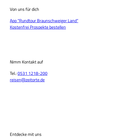
Von uns für dich
App “Rundtour Braunschweiger Land”
Kostenfrei Prospekte bestellen
Nimm Kontakt auf
Tel.:
0531 1218-200
reisen@zeitorte.de
F
Y
I
T
L
T
a
o
n
i
i
h
c
u
s
k
n
r
e
T
t
T
k
e
b
u
a
o
e
a
o
b
g
k
d
d
o
Entdecke mit uns
e
r
I
s