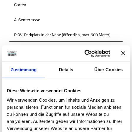
Garten
Außenterrasse
PKW-Parkplatz in der Nähe (öffentlich, max. 500 Meter)
Zahlungsmöglichkeiten
Barzahlung vor Ort
Zustimmung
Details
Über Cookies
Küchenangebote
Selbstbedienung
Diese Webseite verwendet Cookies
Anreise & Parken
Wir verwenden Cookies, um Inhalte und Anzeigen zu
personalisieren, Funktionen für soziale Medien anbieten
Großer PkW-Parkplatz in der Nachbarschaft
zu können und die Zugriffe auf unsere Website zu
Autor:in
analysieren. Außerdem geben wir Informationen zu Ihrer
Verwendung unserer Website an unsere Partner für
Südheide Gifhorn GmbH