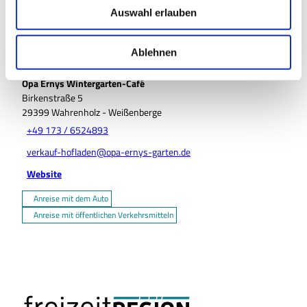
u
Auswahl erlauben
s
w
a
Ablehnen
Pächter/Betreiber
h
Opa Ernys Wintergarten-Café
l
Birkenstraße 5
29399
Wahrenholz
- Weißenberge
+49 173 / 6524893
verkauf-hofladen@opa-ernys-garten.de
Website
Anreise mit dem Auto
Anreise mit öffentlichen Verkehrsmitteln