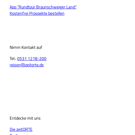
App “Rundtour Braunschweiger Land”
Kostenfrei Prospekte bestellen
Nimm Kontakt auf
Tel.:
0531 1218-200
reisen@zeitorte.de
F
Y
I
T
L
T
a
o
n
i
i
h
c
u
s
k
n
r
e
T
t
T
k
e
b
u
a
o
e
a
o
b
g
k
d
d
o
Entdecke mit uns
e
r
I
s
k
a
n
Die zeitORTE
m