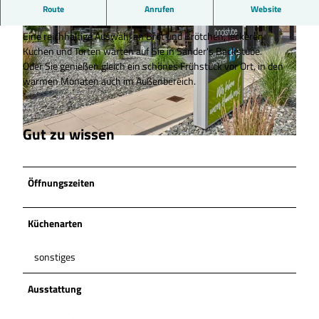
Herzlich willkommen
Route
Anrufen
Website
Gibt es einen schöneren Duft als morgens in einer Bäckerei?
Eine reichhaltige Auswahl an Brot und Brötchen, leckeren
Kuchen und Torten warten auf Sie in Sander's Backstube.
Oder Sie genießen gleich ein schönes Frühstück vor Ort, in den
warmen Monaten auch im Außenbereich.
© Anna Meurer |
CC-BY-SA
Gut zu wissen
© Anna Meurer |
CC-BY-SA
Öffnungszeiten
Küchenarten
sonstiges
Ausstattung