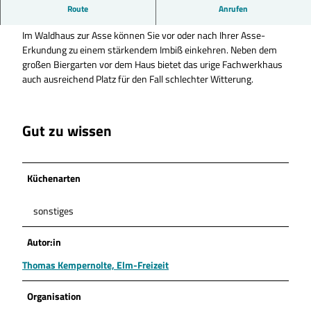
Das Waldhaus wird derzeit renoviert. Die Wiedereröffnung
Route
Anrufen
findet im März 2021 statt.
Im Waldhaus zur Asse können Sie vor oder nach Ihrer Asse-
Erkundung zu einem stärkendem Imbiß einkehren. Neben dem
großen Biergarten vor dem Haus bietet das urige Fachwerkhaus
auch ausreichend Platz für den Fall schlechter Witterung.
Gut zu wissen
Küchenarten
sonstiges
Autor:in
Thomas Kempernolte, Elm-Freizeit
Organisation