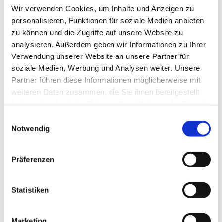
Wir verwenden Cookies, um Inhalte und Anzeigen zu
Außenterrasse
personalisieren, Funktionen für soziale Medien anbieten
zu können und die Zugriffe auf unsere Website zu
analysieren. Außerdem geben wir Informationen zu Ihrer
eAuto-Ladestation
Verwendung unserer Website an unsere Partner für
soziale Medien, Werbung und Analysen weiter. Unsere
Fahrradunterstellplatz (abschliessbar)
Partner führen diese Informationen möglicherweise mit
weiteren Daten zusammen, die Sie ihnen bereitgestellt
Kaminofen
haben oder die sie im Rahmen Ihrer Nutzung der Dienste
gesammelt haben.
E
Modernes Ambiente
Notwendig
i
n
PKW-Parkplatz in der Nähe (öffentlich, max. 500 Meter)
w
Präferenzen
i
Erreichbarkeit / Lage
l
l
Statistiken
Zentrale Lage
i
Zahlungsmöglichkeiten
g
Marketing