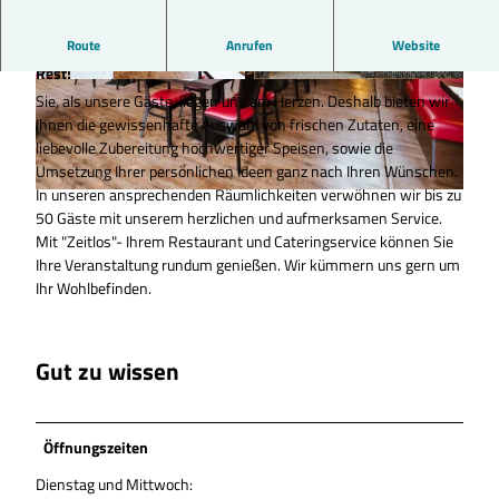
Route
Anrufen
Website
Herzlich Willkommen! Sie genießen! Wir kümmern uns um den
Rest!
© Cafe Zeitlos, Mercan Aslanidis, wito gmbh |
© Cafe Zeitlos, Foto: Mercan Aslanidis wito gm
Sie, als unsere Gäste, liegen uns am Herzen. Deshalb bieten wir
CC-BY
bh |
CC-BY
Ihnen die gewissenhafte Auswahl von frischen Zutaten, eine
liebevolle Zubereitung hochwertiger Speisen, sowie die
Umsetzung Ihrer persönlichen Ideen ganz nach Ihren Wünschen.
In unseren ansprechenden Räumlichkeiten verwöhnen wir bis zu
© Cafe Zeitlos, Mercan Aslanidis, wito gmbh |
CC-BY
50 Gäste mit unserem herzlichen und aufmerksamen Service.
Mit "Zeitlos"- Ihrem Restaurant und Cateringservice können Sie
Ihre Veranstaltung rundum genießen. Wir kümmern uns gern um
Ihr Wohlbefinden.
Gut zu wissen
Öffnungszeiten
Dienstag und Mittwoch: