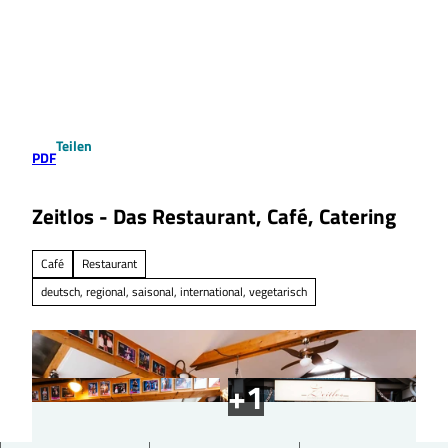
Z
u
Suche
Menü
m
I
n
h
a
Teilen
l
PDF
t
Zeitlos - Das Restaurant, Café, Catering
Café
Restaurant
deutsch, regional, saisonal, international, vegetarisch