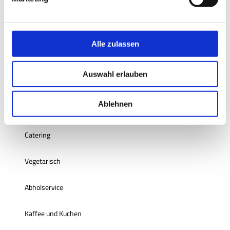
u
Barzahlung vor Ort, Girocard/EC-Karte
n
g
Küchenangebote
s
Alle zulassen
a
Frühstück
u
Auswahl erlauben
s
Mittagstisch
w
a
Ablehnen
Abendessen
h
l
Catering
Vegetarisch
Abholservice
Kaffee und Kuchen