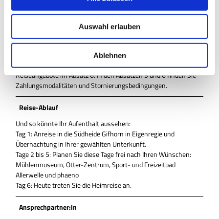
eingeschränkter Mobilität geeignet ist.
a
u
Transferfahrten zu bzw. zwischen den einzelnen
Auswahl erlauben
s
Programmpunkten sind nicht enthalten.
w
Hinweise zum Abschluss einer Reiseversicherung finden Sie in
a
Ablehnen
unseren
Allgemeinen Geschäftsbedingungen (AGB)
für unsere
h
Reiseangebote im Absatz 6. In den Absätzen 3 und 6 finden Sie
l
Zahlungsmodalitäten und Stornierungsbedingungen.
Reise-Ablauf
Und so könnte Ihr Aufenthalt aussehen:
Tag 1: Anreise in die Südheide Gifhorn in Eigenregie und
Übernachtung in Ihrer gewählten Unterkunft.
Tage 2 bis 5: Planen Sie diese Tage frei nach Ihren Wünschen:
Mühlenmuseum, Otter-Zentrum, Sport- und Freizeitbad
Allerwelle und phaeno
Tag 6: Heute treten Sie die Heimreise an.
Ansprechpartner:in