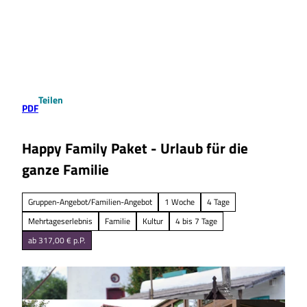
Z
u
Suche
Menü
m
I
n
h
a
Teilen
l
PDF
t
Happy Family Paket - Urlaub für die
ganze Familie
Gruppen-Angebot/Familien-Angebot
1 Woche
4 Tage
Mehrtageserlebnis
Familie
Kultur
4 bis 7 Tage
ab 317,00 € p.P.