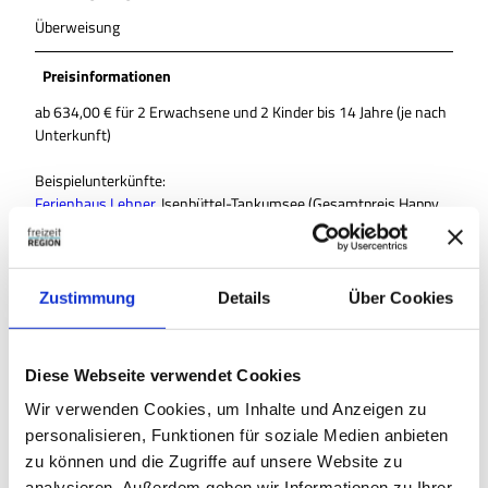
Überweisung
Preisinformationen
ab 634,00 € für 2 Erwachsene und 2 Kinder bis 14 Jahre (je nach
Unterkunft)
Beispielunterkünfte:
Ferienhaus Lehner
, Isenbüttel-Tankumsee (Gesamtpreis Happy
Family Paket: 634,00 €)
Ferienwohnung Dohrendorf
, Gifhorn-Wilsche (Gesamtpreis
Happy Family Paket: 674,00 €)
Zustimmung
Details
Über Cookies
Weitere Unterkünfte auf Anfrage.
Diese Webseite verwendet Cookies
Personen
Wir verwenden Cookies, um Inhalte und Anzeigen zu
personalisieren, Funktionen für soziale Medien anbieten
2 Personen
zu können und die Zugriffe auf unsere Website zu
analysieren. Außerdem geben wir Informationen zu Ihrer