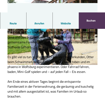
Buchen
Erlebnisurlaub für Familien mit Kindern - 5 Übernachtungen
Route
Anrufen
Website
und jede Menge Highlights inklusive
Die Kinder wollen spielen, rumtollen, forschen. Die Eltern oder
Oma und Opa brauchen mal ‘ne Pause. Und alle wünschen sich
gemeinsame Familienzeit. Geht prima – mit Familienurlaub in der
Südheide Gifhorn.
Es gibt viel zu tun: große Mühlen aus aller Welt erkunden, Otter
© Südheide Gifhorn GmbH/Frank Bierstedt |
CC-BY
beim Schwimmen beobachten, im Erlebnisbad toben und im
phaeno in Wolfsburg experimentieren. Oder Fahrrad fahren,
© Südheide Gifhorn GmbH/Frank Bierstedt |
CC-BY
baden, Mini-Golf spielen und – auf jeden Fall – Eis essen.
Am Ende eines aktiven Tages beginnt die entspannte
Familienzeit in der Ferienwohnung, die geräumig und kuschelig
und mit allem ausgestattet ist, was Familien im Urlaub so
brauchen.