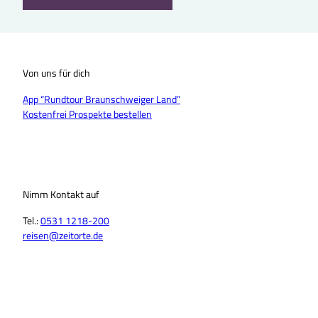
Von uns für dich
App “Rundtour Braunschweiger Land”
Kostenfrei Prospekte bestellen
Nimm Kontakt auf
Tel.:
0531 1218-200
reisen@zeitorte.de
F
Y
I
T
L
T
a
o
n
i
i
h
c
u
s
k
n
r
e
T
t
T
k
e