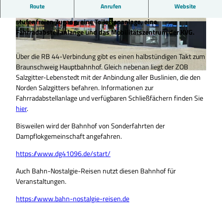
Route
Anrufen
Website
Der Bahnhof in Salzgitter-Lebenstedt verfügt über einen
stufenfreien Zugang, eine Toilettenanlage, eine
© Tourist-Information Salzgitter c/o Wirtschaft
© Tourist-Information Salzgitter |
CC-BY
Fahrradabstellanlange und das Mobilitätszentrum der KVG.
s- und Innovationsförderung Salzgitter GmbH |
CC-BY
Über die RB 44-Verbindung gibt es einen halbstündigen Takt zum
Braunschweig Hauptbahnhof. Gleich nebenan liegt der ZOB
Salzgitter-Lebenstedt mit der Anbindung aller Buslinien, die den
© Tourist-Information Salzgitter c/o Wirtschafts- und Innovationsförderung Salzgitter GmbH |
CC-BY
Norden Salzgitters befahren. Informationen zur
Fahrradabstellanlage und verfügbaren Schließfächern finden Sie
hier
.
Bisweilen wird der Bahnhof von Sonderfahrten der
Dampflokgemeinschaft angefahren.
https://www.dg41096.de/start/
Auch Bahn-Nostalgie-Reisen nutzt diesen Bahnhof für
Veranstaltungen.
https://www.bahn-nostalgie-reisen.de