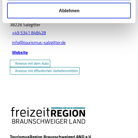
w
Kontaktdaten
a
Ablehnen
h
Bahnhofsplatz 1
38226
Salzgitter
l
+49 5341 848428
info@tourismus-salzgitter.de
Website
Anreise mit dem Auto
Anreise mit öffentlichen Verkehrsmitteln
TourismusRegion BraunschweigerLAND e.V.