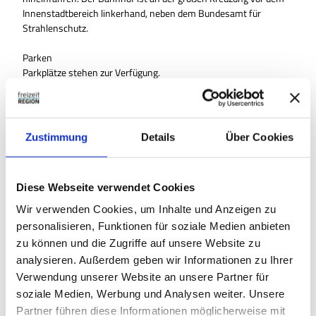
Innenstadtbereich linkerhand, neben dem Bundesamt für
Strahlenschutz.
Parken
Parkplätze stehen zur Verfügung.
Öffentliche Verkehrsmittel
www.regionalverband-braunschweig.de
Verbindung RB 44 nach Braunschweig (über SZ-Watenstedt, SZ-
Zustimmung
Details
Über Cookies
Immendorf und SZ-Thiede). Gleich benachbart ist der ZOB
Salzgitter-Lebenstedt.
Diese Webseite verwendet Cookies
Autor:in
Wir verwenden Cookies, um Inhalte und Anzeigen zu
Tourist-Information Salzgitter
personalisieren, Funktionen für soziale Medien anbieten
zu können und die Zugriffe auf unsere Website zu
Organisation
analysieren. Außerdem geben wir Informationen zu Ihrer
Tourist-Information Salzgitter c/o Wirtschafts- und
Verwendung unserer Website an unsere Partner für
Innovationsförderung Salzgitter GmbH
soziale Medien, Werbung und Analysen weiter. Unsere
Partner führen diese Informationen möglicherweise mit