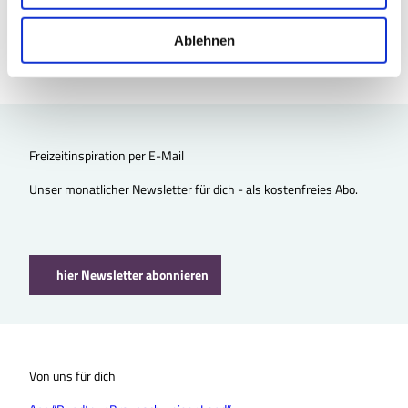
TourismusRegion BraunschweigerLAND e.V.
w
Frankfurter Straße 284
a
Ablehnen
38122 Braunschweig
h
l
Freizeitinspiration per E-Mail
Unser monatlicher Newsletter für dich - als kostenfreies Abo.
hier Newsletter abonnieren
Von uns für dich