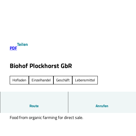
Z
u
Suche
Menü
m
I
n
h
a
Teilen
l
PDF
t
Biohof Plockhorst GbR
Hofladen
Einzelhandel
Geschäft
Lebensmittel
Nahrungsmittel aus biologischem Anbau im Direktverkauf von
Route
Anrufen
März bis Oktober
Food from organic farming for direct sale.