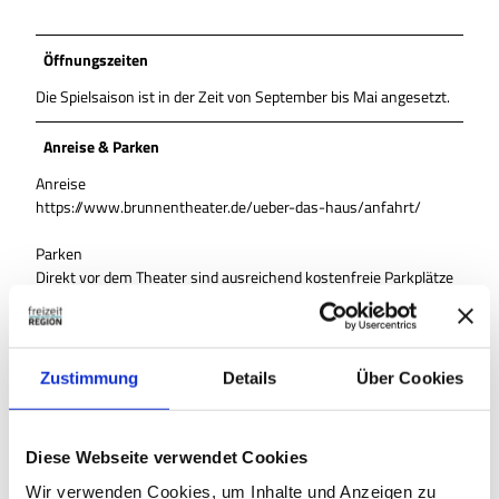
Öffnungszeiten
Die Spielsaison ist in der Zeit von September bis Mai angesetzt.
Anreise & Parken
Anreise
https://www.brunnentheater.de/ueber-das-haus/anfahrt/
Parken
Direkt vor dem Theater sind ausreichend kostenfreie Parkplätze
zur Verfügung gestellt.
Autor:in
Zustimmung
Details
Über Cookies
Thomas Kempernolte, Elm-Freizeit
Organisation
Diese Webseite verwendet Cookies
Allianz für die Region GmbH
Wir verwenden Cookies, um Inhalte und Anzeigen zu