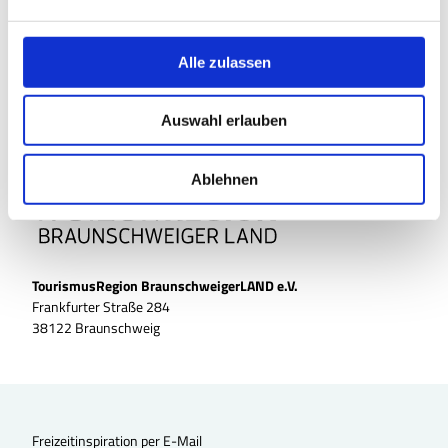
n
Website
g
Anreise mit dem Auto
s
Alle zulassen
Anreise mit öffentlichen Verkehrsmitteln
a
u
Auswahl erlauben
s
w
a
Ablehnen
h
l
TourismusRegion BraunschweigerLAND e.V.
Frankfurter Straße 284
38122 Braunschweig
Freizeitinspiration per E-Mail