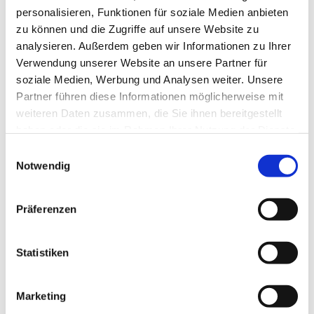
personalisieren, Funktionen für soziale Medien anbieten
zu können und die Zugriffe auf unsere Website zu
analysieren. Außerdem geben wir Informationen zu Ihrer
In der Nähe
Verwendung unserer Website an unsere Partner für
Auf der Karte anschauen
soziale Medien, Werbung und Analysen weiter. Unsere
Partner führen diese Informationen möglicherweise mit
weiteren Daten zusammen, die Sie ihnen bereitgestellt
Sehenswertes
haben oder die sie im Rahmen Ihrer Nutzung der Dienste
gesammelt haben.
E
Touren
Notwendig
i
n
w
Präferenzen
Kontaktdaten
i
l
Brunnenweg 7
l
Statistiken
38350
Helmstedt
i
05351 / 17 - 25 01
g
Marketing
holger.becker@stadt-helmstedt.de
u