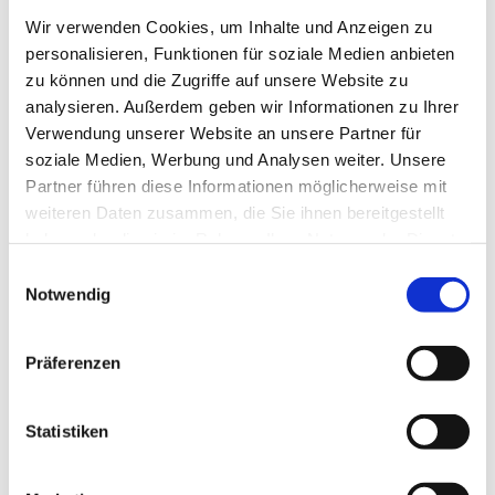
Wolfsburg Wirtschaft und Marketing GmbH
Wir verwenden Cookies, um Inhalte und Anzeigen zu
personalisieren, Funktionen für soziale Medien anbieten
zu können und die Zugriffe auf unsere Website zu
analysieren. Außerdem geben wir Informationen zu Ihrer
Verwendung unserer Website an unsere Partner für
soziale Medien, Werbung und Analysen weiter. Unsere
Unsere Empfehlung
Partner führen diese Informationen möglicherweise mit
Auf der Karte anschauen
weiteren Daten zusammen, die Sie ihnen bereitgestellt
haben oder die sie im Rahmen Ihrer Nutzung der Dienste
gesammelt haben.
CC-
E
BY
Hallenbad - Kultur am Schachtweg
Notwendig
i
Kulturzentrum
n
w
Präferenzen
i
l
l
Statistiken
i
g