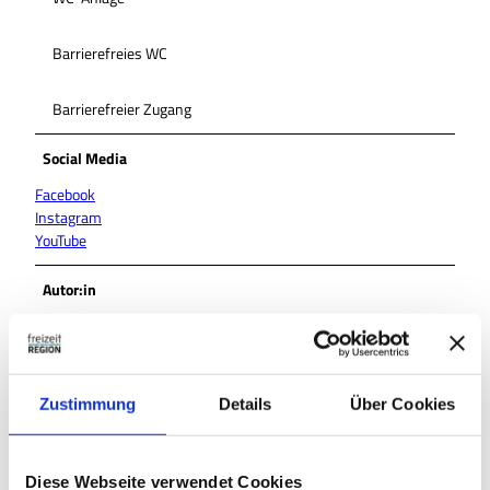
Barrierefreies WC
Barrierefreier Zugang
Social Media
Facebook
Instagram
YouTube
Autor:in
Wolfsburg Wirtschaft und Marketing GmbH
Organisation
Zustimmung
Details
Über Cookies
Wolfsburg Wirtschaft und Marketing GmbH
Lizenz (Stammdaten)
Diese Webseite verwendet Cookies