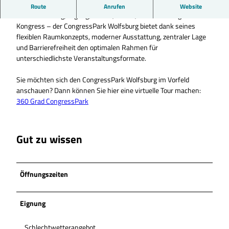
Sie suchen eine Location mit Platz für bis zu 3.000 Personen? Ob
Route
Anrufen
Website
kleines Meeting, Tagung, Messe, Abiball, Konzert oder großer
Kongress – der CongressPark Wolfsburg bietet dank seines
flexiblen Raumkonzepts, moderner Ausstattung, zentraler Lage
und Barrierefreiheit den optimalen Rahmen für
unterschiedlichste Veranstaltungsformate.
Sie möchten sich den CongressPark Wolfsburg im Vorfeld
anschauen? Dann können Sie hier eine virtuelle Tour machen:
360 Grad CongressPark
Gut zu wissen
Öffnungszeiten
Eignung
Schlechtwetterangebot