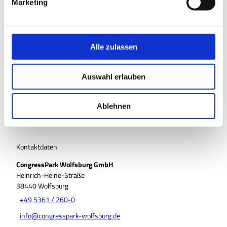
Marketing
In der Nähe
u
Auf der Karte anschauen
n
g
s
Veranstaltung
Alle zulassen
a
u
Sehenswertes
Auswahl erlauben
s
w
Touren
a
Ablehnen
h
l
Kontaktdaten
CongressPark Wolfsburg GmbH
Heinrich-Heine-Straße
38440
Wolfsburg
+49 5361 / 260-0
info@congresspark-wolfsburg.de