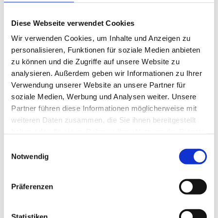
Wolfsburg Wirtschaft und Marketing GmbH
Diese Webseite verwendet Cookies
Organisation
Wir verwenden Cookies, um Inhalte und Anzeigen zu
Wolfsburg Wirtschaft und Marketing GmbH
personalisieren, Funktionen für soziale Medien anbieten
zu können und die Zugriffe auf unsere Website zu
Lizenz (Stammdaten)
analysieren. Außerdem geben wir Informationen zu Ihrer
Wolfsburg Wirtschaft und Marketing GmbH
Verwendung unserer Website an unsere Partner für
soziale Medien, Werbung und Analysen weiter. Unsere
Partner führen diese Informationen möglicherweise mit
weiteren Daten zusammen, die Sie ihnen bereitgestellt
haben oder die sie im Rahmen Ihrer Nutzung der Dienste
gesammelt haben.
E
Notwendig
In der Nähe
i
Auf der Karte anschauen
n
w
Präferenzen
i
Veranstaltung
l
l
Statistiken