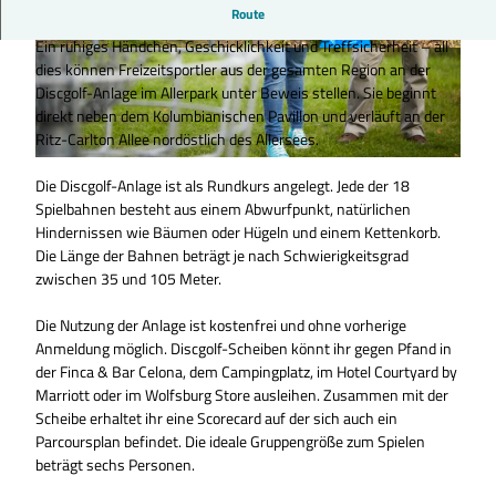
Route
DISCGOLF - SPASS FÜR ALLE GENERATIONEN
Ein ruhiges Händchen, Geschicklichkeit und Treffsicherheit – all
© WMG Wolfsburg |
CC0
© WMG Wolfsburg |
CC0
dies können Freizeitsportler aus der gesamten Region an der
Discgolf-Anlage im Allerpark unter Beweis stellen. Sie beginnt
direkt neben dem Kolumbianischen Pavillon und verläuft an der
Ritz-Carlton Allee nordöstlich des Allersees.
© Stefan Sobotta / VISUM, Wolfsburg AG Fotograf: Stefan Sobotta / VISUM |
CC-BY-SA
Die Discgolf-Anlage ist als Rundkurs angelegt. Jede der 18
Spielbahnen besteht aus einem Abwurfpunkt, natürlichen
Hindernissen wie Bäumen oder Hügeln und einem Kettenkorb.
Die Länge der Bahnen beträgt je nach Schwierigkeitsgrad
zwischen 35 und 105 Meter.
Die Nutzung der Anlage ist kostenfrei und ohne vorherige
Anmeldung möglich. Discgolf-Scheiben könnt ihr gegen Pfand in
der Finca & Bar Celona, dem Campingplatz, im Hotel Courtyard by
Marriott oder im Wolfsburg Store ausleihen. Zusammen mit der
Scheibe erhaltet ihr eine Scorecard auf der sich auch ein
Parcoursplan befindet. Die ideale Gruppengröße zum Spielen
beträgt sechs Personen.