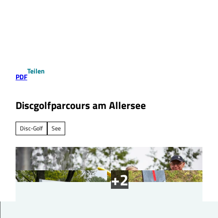
Z
u
Suche
Menü
m
I
n
h
a
Teilen
l
PDF
t
Discgolfparcours am Allersee
Disc-Golf
See