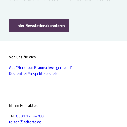
hier Newsletter abonnieren
Von uns für dich
App “Rundtour Braunschweiger Land”
Kostenfrei Prospekte bestellen
Nimm Kontakt auf
Tel.:
0531 1218-200
reisen@zeitorte.de