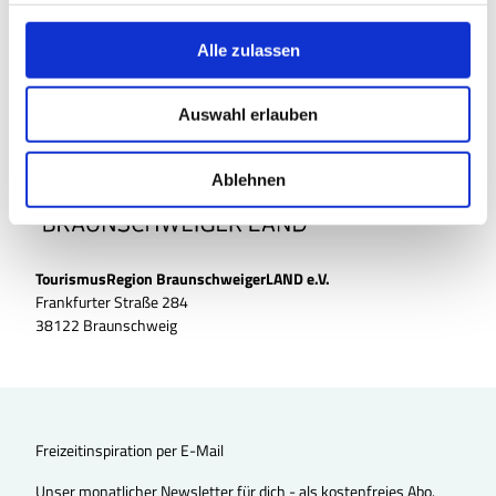
Anreise mit dem Auto
g
Anreise mit öffentlichen Verkehrsmitteln
s
Alle zulassen
a
u
Auswahl erlauben
s
w
a
Ablehnen
h
l
TourismusRegion BraunschweigerLAND e.V.
Frankfurter Straße 284
38122 Braunschweig
Freizeitinspiration per E-Mail
Unser monatlicher Newsletter für dich - als kostenfreies Abo.