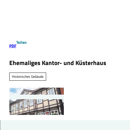
Z
u
Suche
Menü
m
I
n
h
a
Teilen
l
PDF
t
Ehemaliges Kantor- und Küsterhaus
Historisches Gebäude
© Südheide Gifhorn GmbH |
CC0