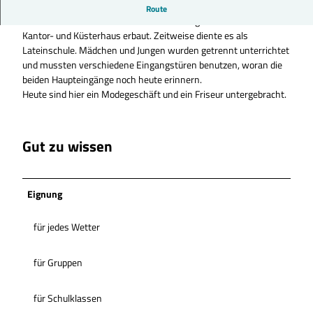
Ehemaliges Kantor- und Küsterhaus in der Gifhorner Altstadt
Route
Das Gebäude wurde 1785 von der Kirchengemeide St. Nicolai als
Kantor- und Küsterhaus erbaut. Zeitweise diente es als
Lateinschule. Mädchen und Jungen wurden getrennt unterrichtet
und mussten verschiedene Eingangstüren benutzen, woran die
beiden Haupteingänge noch heute erinnern.
Heute sind hier ein Modegeschäft und ein Friseur untergebracht.
Gut zu wissen
Eignung
für jedes Wetter
für Gruppen
für Schulklassen