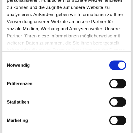
personalisieren, Funktionen für soziale Medien anbieten
zu können und die Zugriffe auf unsere Website zu
analysieren. Außerdem geben wir Informationen zu Ihrer
Verwendung unserer Website an unsere Partner für
In der Nähe
Auf der Karte anschauen
soziale Medien, Werbung und Analysen weiter. Unsere
Partner führen diese Informationen möglicherweise mit
weiteren Daten zusammen, die Sie ihnen bereitgestellt
Veranstaltung
haben oder die sie im Rahmen Ihrer Nutzung der Dienste
gesammelt haben.
E
Sehenswertes
Notwendig
i
n
Touren
w
Präferenzen
i
l
l
Statistiken
Kontaktdaten
i
Ehemaliges Kantor- und Küsterhaus
g
Marketing
Steinweg 18
u
38518
Gifhorn
n