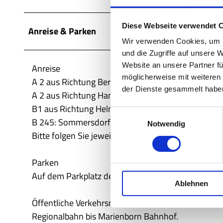
Diese Webseite verwendet 
Anreise & Parken
Wir verwenden Cookies, um I
und die Zugriffe auf unsere 
Website an unsere Partner fü
Anreise
möglicherweise mit weiteren
A 2 aus Richtung Berlin: Abfahrt Alleringersleben
der Dienste gesammelt habe
A 2 aus Richtung Hannover: Ausfahrt Raststätte M
B1 aus Richtung Helmstedt: in Morsleben weiter 
E
B 245: Sommersdorf, Harbke/OT Autobahn, Völpke
Notwendig
i
Bitte folgen Sie jeweils der Ausschilderung „Geden
n
w
Parken
i
l
Auf dem Parkplatz der Gedenkstätte Deutsche Tei
Ablehnen
l
i
Öffentliche Verkehrsmittel
g
Regionalbahn bis Marienborn Bahnhof.
u