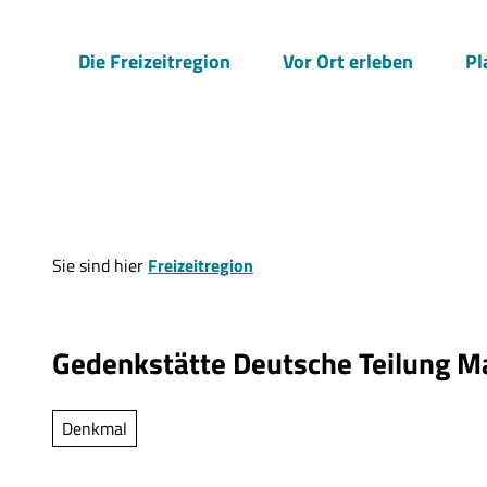
Z
u
Die Freizeitregion
Vor Ort erleben
Pl
m
I
n
h
a
l
t
Sie sind hier
Freizeitregion
Gedenkstätte Deutsche Teilung M
Denkmal