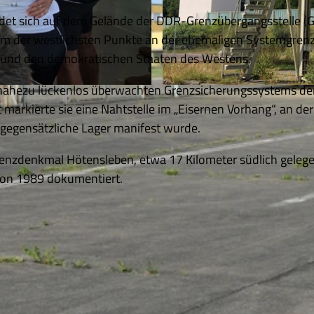
ndet sich auf dem Gelände der DDR-Grenzübergangsstelle (
em der westlichsten Punkte an der ehemaligen Systemgren
und den demokratischen Staaten des Westens.
s nahezu lückenlos überwachten Grenzsicherungssystems de
© Thomas Kempernolte, Elm-Freizeit, Allianz für die R
rkierte sie eine Nahtstelle im „Eisernen Vorhang“, an der
 gegensätzliche Lager manifest wurde.
renzdenkmal Hötensleben, etwa 17 Kilometer südlich gelege
von 1989 dokumentiert.