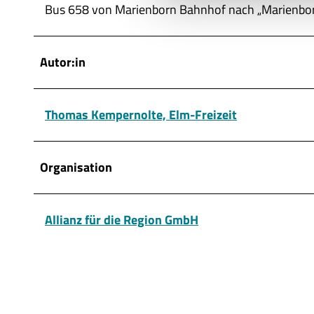
Bus 658 von Marienborn Bahnhof nach „Marienbor
n
g
s
Autor:in
a
u
s
Thomas Kempernolte, Elm-Freizeit
w
a
h
Organisation
l
Allianz für die Region GmbH