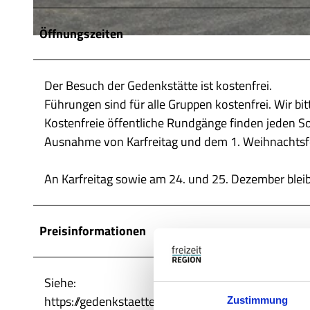
Öffnungszeiten
© Thomas Kempernolte, Elm-Freizeit, Allianz für die Region GmbH |
CC-BY-SA
Der Besuch der Gedenkstätte ist kostenfrei.
Führungen sind für alle Gruppen kostenfrei. Wir b
Kostenfreie öffentliche Rundgänge finden jeden S
Ausnahme von Karfreitag und dem 1. Weihnachtsfei
An Karfreitag sowie am 24. und 25. Dezember bleib
Preisinformationen
Siehe:
https://gedenkstaette-marienborn.sachsen-anhalt.
Zustimmung