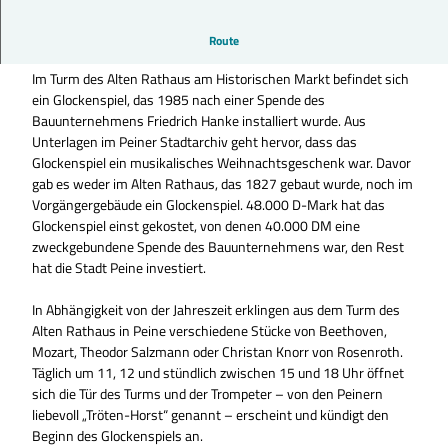
In Abhängigkeit von der Jahreszeit erklingen aus dem Turm des
Route
Alten Rathaus in Peine verschiedene Stücke.
Im Turm des Alten Rathaus am Historischen Markt befindet sich
ein Glockenspiel, das 1985 nach einer Spende des
Bauunternehmens Friedrich Hanke installiert wurde. Aus
Unterlagen im Peiner Stadtarchiv geht hervor, dass das
Glockenspiel ein musikalisches Weihnachtsgeschenk war. Davor
gab es weder im Alten Rathaus, das 1827 gebaut wurde, noch im
Vorgängergebäude ein Glockenspiel. 48.000 D-Mark hat das
Glockenspiel einst gekostet, von denen 40.000 DM eine
zweckgebundene Spende des Bauunternehmens war, den Rest
hat die Stadt Peine investiert.
In Abhängigkeit von der Jahreszeit erklingen aus dem Turm des
Alten Rathaus in Peine verschiedene Stücke von Beethoven,
Mozart, Theodor Salzmann oder Christan Knorr von Rosenroth.
Täglich um 11, 12 und stündlich zwischen 15 und 18 Uhr öffnet
sich die Tür des Turms und der Trompeter – von den Peinern
liebevoll „Tröten-Horst“ genannt – erscheint und kündigt den
Beginn des Glockenspiels an.