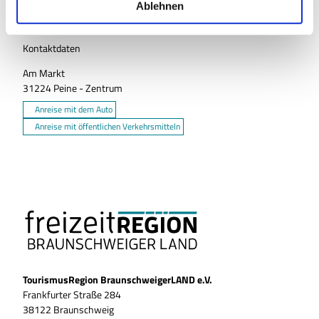
a
Ablehnen
h
l
Kontaktdaten
Am Markt
31224
Peine
- Zentrum
Anreise mit dem Auto
Anreise mit öffentlichen Verkehrsmitteln
TourismusRegion BraunschweigerLAND e.V.
Frankfurter Straße 284
38122 Braunschweig