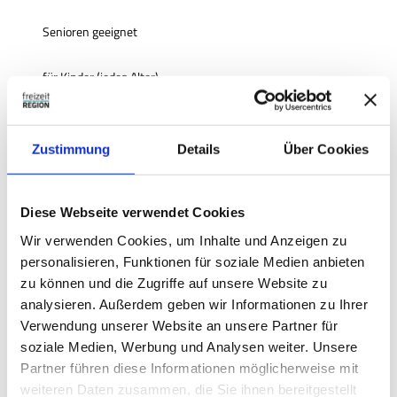
Senioren geeignet
für Kinder (jedes Alter)
Kinderwagentauglich
Zustimmung
Details
Über Cookies
Zahlungsmöglichkeiten
kostenfrei
Diese Webseite verwendet Cookies
Ansprechpartner:in
Wir verwenden Cookies, um Inhalte und Anzeigen zu
Peine Marketing GmbH
personalisieren, Funktionen für soziale Medien anbieten
zu können und die Zugriffe auf unsere Website zu
Autor:in
analysieren. Außerdem geben wir Informationen zu Ihrer
Verwendung unserer Website an unsere Partner für
Peine Marketing GmbH
soziale Medien, Werbung und Analysen weiter. Unsere
Organisation
Partner führen diese Informationen möglicherweise mit
weiteren Daten zusammen, die Sie ihnen bereitgestellt