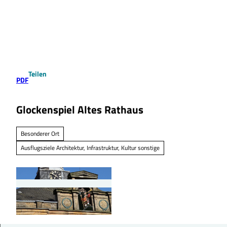
Z
u
Suche
Menü
m
I
n
h
a
Teilen
l
PDF
t
Glockenspiel Altes Rathaus
Besonderer Ort
Ausflugsziele Architektur, Infrastruktur, Kultur sonstige
© André Walther für Peine Marketing, Peine Ma
rketing GmbH |
CC0