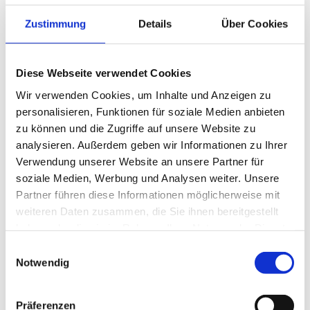
Lessingstadt Wolfenbüttel
Zustimmung
Details
Über Cookies
Lizenz (Stammdaten)
Lessingstadt Wolfenbüttel
Diese Webseite verwendet Cookies
Wir verwenden Cookies, um Inhalte und Anzeigen zu
personalisieren, Funktionen für soziale Medien anbieten
zu können und die Zugriffe auf unsere Website zu
analysieren. Außerdem geben wir Informationen zu Ihrer
Dieser Seiteninhalt wurde teilweise oder vollständig durch KI
Verwendung unserer Website an unsere Partner für
optimiert oder erstellt.
soziale Medien, Werbung und Analysen weiter. Unsere
Partner führen diese Informationen möglicherweise mit
weiteren Daten zusammen, die Sie ihnen bereitgestellt
haben oder die sie im Rahmen Ihrer Nutzung der Dienste
gesammelt haben.
E
In der Nähe
Notwendig
Auf der Karte anschauen
i
n
w
Präferenzen