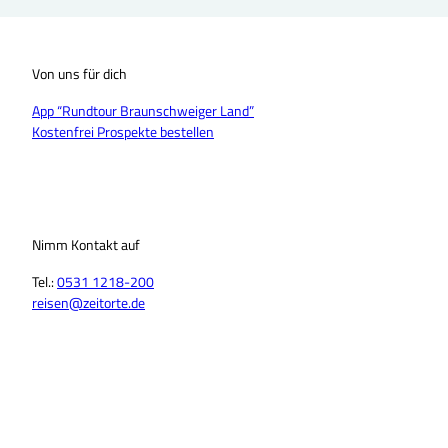
Von uns für dich
App “Rundtour Braunschweiger Land”
Kostenfrei Prospekte bestellen
Nimm Kontakt auf
Tel.:
0531 1218-200
reisen@zeitorte.de
F
Y
I
T
L
T
a
o
n
i
i
h
c
u
s
k
n
r
e
T
t
T
k
e
b
u
a
o
e
a