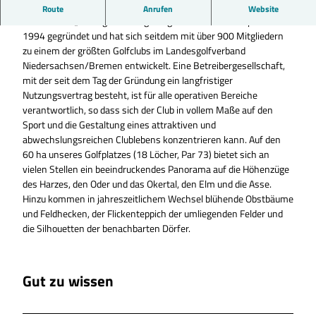
Willkommen im Golfclub Rittergut Hedwigsburg.
Route
Anrufen
Website
Der Golfclub „Rittergut Hedwigsburg“ wurde am 14. September
1994 gegründet und hat sich seitdem mit über 900 Mitgliedern
zu einem der größten Golfclubs im Landesgolfverband
Niedersachsen/Bremen entwickelt. Eine Betreibergesellschaft,
mit der seit dem Tag der Gründung ein langfristiger
Nutzungsvertrag besteht, ist für alle operativen Bereiche
verantwortlich, so dass sich der Club in vollem Maße auf den
Sport und die Gestaltung eines attraktiven und
abwechslungsreichen Clublebens konzentrieren kann. Auf den
60 ha unseres Golfplatzes (18 Löcher, Par 73) bietet sich an
vielen Stellen ein beeindruckendes Panorama auf die Höhenzüge
des Harzes, den Oder und das Okertal, den Elm und die Asse.
Hinzu kommen in jahreszeitlichem Wechsel blühende Obstbäume
und Feldhecken, der Flickenteppich der umliegenden Felder und
die Silhouetten der benachbarten Dörfer.
Gut zu wissen