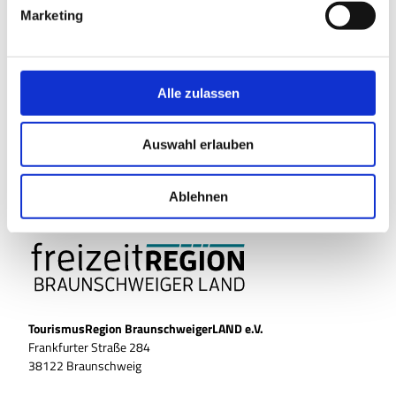
g
Website
Marketing
u
Blog
n
Facebook
g
Instagram
s
Alle zulassen
YouTube
a
Anreise mit dem Auto
u
Anreise mit öffentlichen Verkehrsmitteln
Auswahl erlauben
s
w
a
Ablehnen
h
l
TourismusRegion BraunschweigerLAND e.V.
Frankfurter Straße 284
38122 Braunschweig