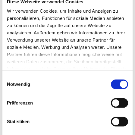
Diese Webseite verwendet Cookies
In der Nähe
Auf der Karte anschauen
Wir verwenden Cookies, um Inhalte und Anzeigen zu
personalisieren, Funktionen für soziale Medien anbieten
Veranstaltung
zu können und die Zugriffe auf unsere Website zu
analysieren. Außerdem geben wir Informationen zu Ihrer
Verwendung unserer Website an unsere Partner für
Sehenswertes
soziale Medien, Werbung und Analysen weiter. Unsere
Partner führen diese Informationen möglicherweise mit
Touren
weiteren Daten zusammen, die Sie ihnen bereitgestellt
haben oder die sie im Rahmen Ihrer Nutzung der Dienste
gesammelt haben.
E
Notwendig
Kontaktdaten
i
n
Stadtmarkt
w
38300
Wolfenbüttel
Präferenzen
i
+49 162 / 2845737
l
+49 162 / 2845737
l
Statistiken
i
info@kaeseleckerland.de