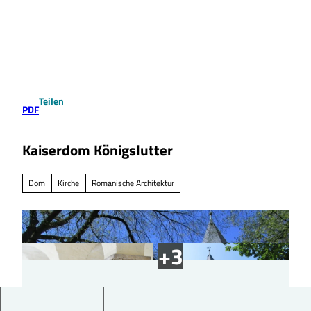
Z
u
Suche
Menü
m
I
n
h
a
Teilen
l
PDF
t
Kaiserdom Königslutter
Dom
Kirche
Romanische Architektur