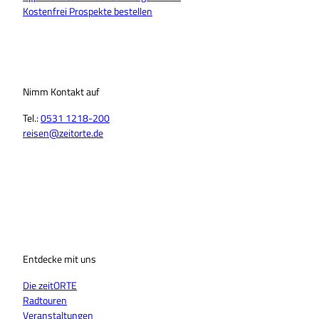
Kostenfrei Prospekte bestellen
Nimm Kontakt auf
Tel.:
0531 1218-200
reisen@zeitorte.de
F
Y
I
T
L
T
a
o
n
i
i
h
c
u
s
k
n
r
e
T
t
T
k
e
b
u
a
o
e
a
o
b
g
k
d
d
o
Entdecke mit uns
e
r
I
s
k
a
n
Die zeitORTE
m
Radtouren
Veranstaltungen