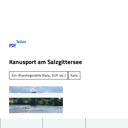
Z
u
Suche
Menü
m
I
n
h
a
Teilen
l
PDF
t
Kanusport am Salzgittersee
Ein-/Ausstiegsstelle (Kanu, SUP, etc.)
Kanu
© Tourist-Information Salzgitter |
CC-BY