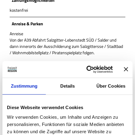
Zahlungsmöglichkeiten
kostenfrei
Anreise & Parken
Anreise
Von der A39 Abfahrt Salzgitter-Lebenstedt SÜD / Salder und
dann innerorts der Ausschilderung zum Salzgittersse / Stadtbad
/ Wohnmobilstellplatz / Piratenspielplatz folgen.
Parken
Der kostenfreie Großparkplatz vor dem Stadtbad steht zur
Verfügung.
Zustimmung
Details
Über Cookies
Öffentliche Verkehrsmittel
Salzgitter-Lebenstedt ist mit einem eigenen Bahnhof an das
Regionalbahnnetz angeschlossen. Nutzen Sie vom benachbarten
Diese Webseite verwendet Cookies
ZOB kommend am Besten die Buslinie 610, die direkt vor dem
Stadtbad hält. Aus Salzgitter-Bad kommend, steht Ihnen auch die
Wir verwenden Cookies, um Inhalte und Anzeigen zu
Buslinie 610 zur Verfügung, die Sie direkt zum Salzgittersee zum
personalisieren, Funktionen für soziale Medien anbieten
Parkplatz am Stadtbad bringt. Gäste aus Braunschweig erreichen
zu können und die Zugriffe auf unsere Website zu
mit der Linie 620 vom Hauptbahnhof aus den Großparkplatz