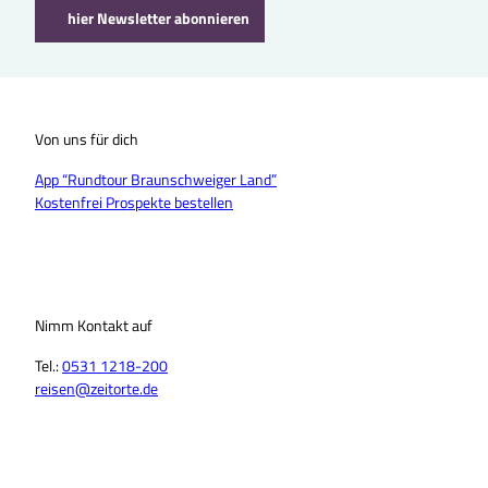
hier Newsletter abonnieren
Von uns für dich
App “Rundtour Braunschweiger Land”
Kostenfrei Prospekte bestellen
Nimm Kontakt auf
Tel.:
0531 1218-200
reisen@zeitorte.de
F
Y
I
T
L
T
a
o
n
i
i
h