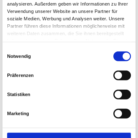
analysieren. Außerdem geben wir Informationen zu Ihrer
Stadtbad.
Verwendung unserer Website an unsere Partner für
Verbindungssuche ÖPNV
soziale Medien, Werbung und Analysen weiter. Unsere
Partner führen diese Informationen möglicherweise mit
Organisation
weiteren Daten zusammen, die Sie ihnen bereitgestellt
Tourist-Information Salzgitter c/o Wirtschafts- und
haben oder die sie im Rahmen Ihrer Nutzung der Dienste
Innovationsförderung Salzgitter GmbH
gesammelt haben.
E
Notwendig
Lizenz (Stammdaten)
i
n
Tourist-Information Salzgitter
w
Präferenzen
i
l
l
Statistiken
i
g
Marketing
In der Nähe
u
Auf der Karte anschauen
n
g