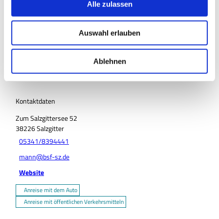
s
Veranstaltung
Alle zulassen
a
u
Sehenswertes
Auswahl erlauben
s
w
Touren
a
Ablehnen
h
l
Kontaktdaten
Zum Salzgittersee 52
38226
Salzgitter
05341/8394441
mann@bsf-sz.de
Website
Anreise mit dem Auto
Anreise mit öffentlichen Verkehrsmitteln