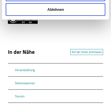
Lizenz (Stammdaten)
w
a
Ablehnen
Tourist-Information Salzgitter
h
l
In der Nähe
Auf der Karte anschauen
Veranstaltung
Sehenswertes
Touren