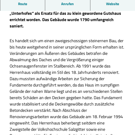
Route
Anrufen
Website
Das Kniestedter Herrenhaus war 1698 auf dem Gelände des
„Unterhofes“ als Ersatz für das zu klein gewordene Gutshaus
errichtet worden. Das Gebäude wurde 1790 umfangreich
saniert.
Es handelt sich um einen zweigeschossigen steinernen Bau, der
bis heute weitgehend in seiner ursprünglichen Form erhalten ist.
Veränderungen am Äußeren des Gebäudes betrafen die
Abwalmung des Daches und die Vergrößerung einiger
Ochsenaugenfenster im Stallbereich. Ab 1991 wurde das
Herrenhaus vollständig im Stil des 18. Jahrhunderts renoviert.
Dazu mussten aufwändige Arbeiten zur Sicherung der
Fundamente durchgeführt werden, da das Haus im sumpfigen
Gelände der nahen Warne liegt und es an verschiedenen Stellen
bereits Schäden an den Decken gegeben hatte. Das Fundament
wurde stabilisiert und die Deckengewölbe durch zusätzliche
Betondecken verstärkt. Nach Abschluss der
Renovierungsarbeiten wurde das Gebäude am 18. Februar 1994
eingeweiht. Das Herrenhaus beherbergt seitdem eine
Zweigstelle der Volkshochschule Salzgitter sowie eine