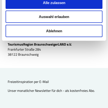
s
Alle zulassen
a
u
Auswahl erlauben
s
w
a
Ablehnen
h
l
TourismusRegion BraunschweigerLAND e.V.
Frankfurter Straße 284
38122 Braunschweig
Freizeitinspiration per E-Mail
Unser monatlicher Newsletter für dich - als kostenfreies Abo.