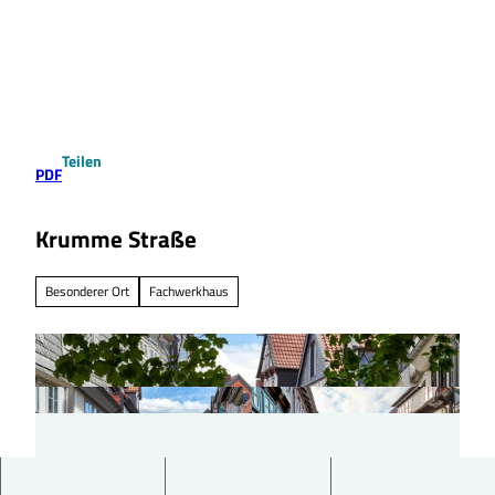
Z
u
Suche
Menü
m
I
n
h
a
Teilen
l
PDF
t
Krumme Straße
Besonderer Ort
Fachwerkhaus