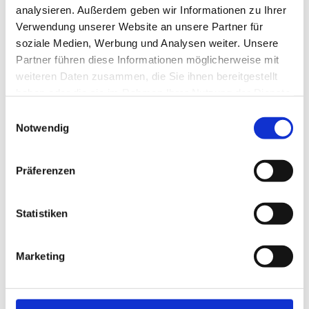
Veranstaltung
analysieren. Außerdem geben wir Informationen zu Ihrer
Verwendung unserer Website an unsere Partner für
soziale Medien, Werbung und Analysen weiter. Unsere
Sehenswertes
Partner führen diese Informationen möglicherweise mit
weiteren Daten zusammen, die Sie ihnen bereitgestellt
Touren
haben oder die sie im Rahmen Ihrer Nutzung der Dienste
gesammelt haben.
E
Notwendig
i
Kontaktdaten
n
w
Krumme Straße
Präferenzen
i
38300
Wolfenbüttel
l
+49 5331 / 86-280
l
Statistiken
touristinfo@wolfenbuettel.de
i
Website
g
Marketing
u
Anreise mit dem Auto
n
Anreise mit öffentlichen Verkehrsmitteln
g