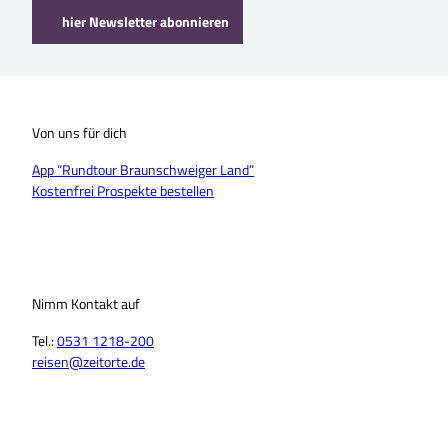
hier Newsletter abonnieren
Von uns für dich
App “Rundtour Braunschweiger Land”
Kostenfrei Prospekte bestellen
Nimm Kontakt auf
Tel.:
0531 1218-200
reisen@zeitorte.de
F
Y
I
T
L
T
a
o
n
i
i
h