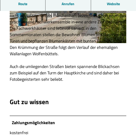
Fachwerkgasse in Wolfenbüttel.
Route
Anrufen
Website
Wer Fachwerk liebt, darf die Krumme Straße in Wolfenbüttel
nicht verpassen. Oft als märchenhaft bezeichnet, lässt einen das
© Anna Meurer |
CC-BY-SA
© Anna Meurer |
CC-BY-SA
geschlossene Fachwerkensemble in eine andere Zeit eintauchen.
Die Fachwerkhäuser sind liebevoll saniert, in den
Sommermonaten stellen die Bewohner Blumen in Kübeln vor die
Türen und bepflanzen Blumenkästen mit bunten Blumen.
Den Krümmung der Straße folgt dem Verlauf der ehemaligen
© Anna Meurer |
CC-BY-SA
Wallanlagen Wolfenbüttels.
Auch die umliegenden Straßen bieten spannende Blickachsen
zum Beispiel auf den Turm der Hauptkirche und sind daher bei
Fotobegeisterten sehr beliebt.
Gut zu wissen
Zahlungsmöglichkeiten
kostenfrei