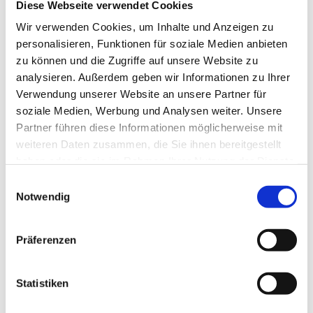
Diese Webseite verwendet Cookies
Galerie
Wir verwenden Cookies, um Inhalte und Anzeigen zu
personalisieren, Funktionen für soziale Medien anbieten
zu können und die Zugriffe auf unsere Website zu
analysieren. Außerdem geben wir Informationen zu Ihrer
Verwendung unserer Website an unsere Partner für
soziale Medien, Werbung und Analysen weiter. Unsere
In der Nähe
Partner führen diese Informationen möglicherweise mit
Auf der Karte anschauen
weiteren Daten zusammen, die Sie ihnen bereitgestellt
haben oder die sie im Rahmen Ihrer Nutzung der Dienste
gesammelt haben.
Veranstaltung
E
Notwendig
i
n
Sehenswertes
w
Präferenzen
i
l
Kontaktdaten
l
Statistiken
i
Schloßstraße 8