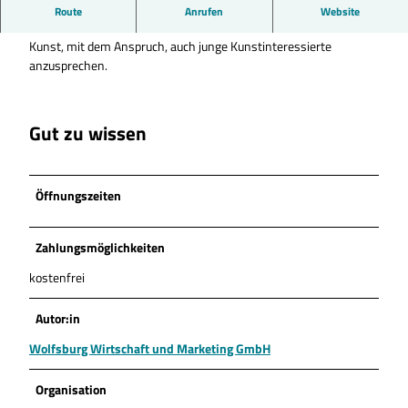
Der Kunstverein Wolfsburg wurde 1959 gegründet. Die
Route
Anrufen
Website
Institution versteht sich als Plattform für aktuelle Themen in der
Kunst, mit dem Anspruch, auch junge Kunstinteressierte
anzusprechen.
Gut zu wissen
Öffnungszeiten
Zahlungsmöglichkeiten
kostenfrei
Autor:in
Wolfsburg Wirtschaft und Marketing GmbH
Organisation