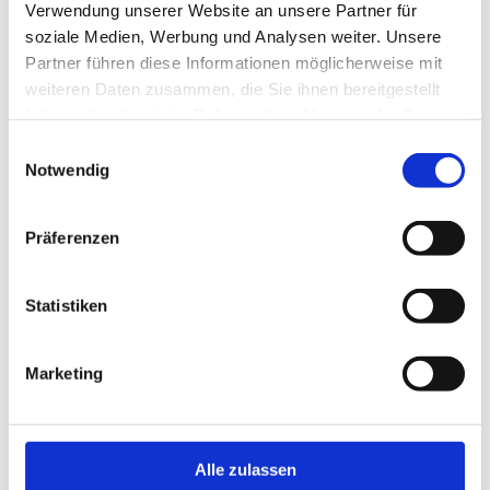
Verwendung unserer Website an unsere Partner für
soziale Medien, Werbung und Analysen weiter. Unsere
Partner führen diese Informationen möglicherweise mit
weiteren Daten zusammen, die Sie ihnen bereitgestellt
haben oder die sie im Rahmen Ihrer Nutzung der Dienste
Dieser Seiteninhalt wurde teilweise oder vollständig durch KI
optimiert oder erstellt.
gesammelt haben.
E
Notwendig
i
n
w
Präferenzen
i
l
In der Nähe
Auf der Karte anschauen
l
Statistiken
i
g
Veranstaltung
Marketing
u
n
Sehenswertes
g
s
Alle zulassen
Touren
a