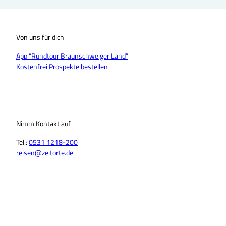
Von uns für dich
App “Rundtour Braunschweiger Land”
Kostenfrei Prospekte bestellen
Nimm Kontakt auf
Tel.:
0531 1218-200
reisen@zeitorte.de
F
Y
I
T
L
T
a
o
n
i
i
h
c
u
s
k
n
r
e
T
t
T
k
e
b
u
a
o
e
a