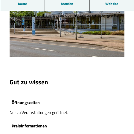
Veranstaltungshalle in Wolfenbüttel.
Route
Anrufen
Website
Vom Konzert bis zur Sportveranstaltung, vom Vortrag bis zur
Messe - die Lindenhalle ist seit über 40 Jahren eine der größten
Veranstaltungsorte im Nördlichen Harzvorland.
© Anna Meurer |
CC-BY-SA
© Anna Meurer |
CC-BY-SA
Gut zu wissen
Öffnungszeiten
Nur zu Veranstaltungen geöffnet.
Preisinformationen