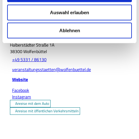
u
Auswahl erlauben
s
w
Kontaktdaten
a
Ablehnen
h
Stadt Wolfenbüttel - Veranstaltungsstätten
Halberstädter Straße 1A
l
38300
Wolfenbüttel
+49 5331 / 86130
veranstaltungsstaetten@wolfenbuettel.de
Website
Facebook
Instagram
Anreise mit dem Auto
Anreise mit öffentlichen Verkehrsmitteln