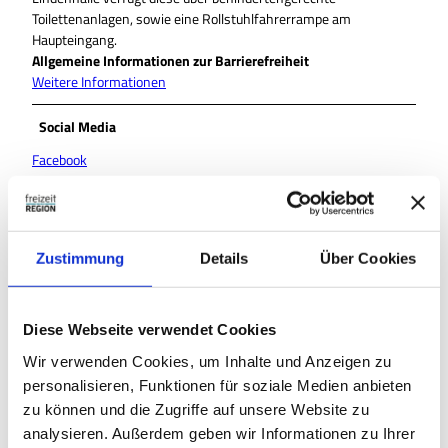
Toilettenanlagen, sowie eine Rollstuhlfahrerrampe am
Haupteingang.
Allgemeine Informationen zur Barrierefreiheit
Weitere Informationen
Social Media
Facebook
Instagram
Autor:in
Lessingstadt Wolfenbüttel
Zustimmung
Details
Über Cookies
Organisation
Diese Webseite verwendet Cookies
Lessingstadt Wolfenbüttel
Wir verwenden Cookies, um Inhalte und Anzeigen zu
Lizenz (Stammdaten)
personalisieren, Funktionen für soziale Medien anbieten
zu können und die Zugriffe auf unsere Website zu
Lessingstadt Wolfenbüttel
analysieren. Außerdem geben wir Informationen zu Ihrer