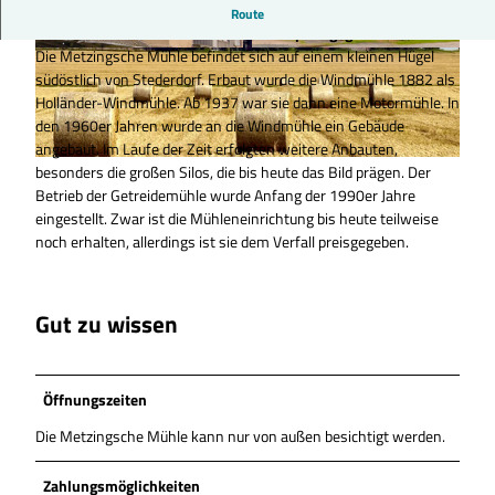
Einst voll im Betrieb ist die Metzingsche Mühle bei Stederdorf
Route
aus dem Jahre 1882 heute dem Verfall preisgegeben.
Die Metzingsche Mühle befindet sich auf einem kleinen Hügel
© Peine Marketing GmbH |
CC0
©
CC0
südöstlich von Stederdorf. Erbaut wurde die Windmühle 1882 als
Holländer-Windmühle. Ab 1937 war sie dann eine Motormühle. In
den 1960er Jahren wurde an die Windmühle ein Gebäude
angebaut. Im Laufe der Zeit erfolgten weitere Anbauten,
besonders die großen Silos, die bis heute das Bild prägen. Der
© Peine Marketing GmbH |
CC0
Betrieb der Getreidemühle wurde Anfang der 1990er Jahre
eingestellt. Zwar ist die Mühleneinrichtung bis heute teilweise
noch erhalten, allerdings ist sie dem Verfall preisgegeben.
Gut zu wissen
Öffnungszeiten
Die Metzingsche Mühle kann nur von außen besichtigt werden.
Zahlungsmöglichkeiten