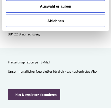
u
Auswahl erlauben
s
w
a
Ablehnen
TourismusRegion BraunschweigerLAND e.V.
h
Frankfurter Straße 284
l
38122 Braunschweig
Freizeitinspiration per E-Mail
Unser monatlicher Newsletter für dich - als kostenfreies Abo.
hier Newsletter abonnieren