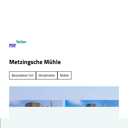
Z
u
Suche
Menü
m
I
n
h
a
Teilen
l
PDF
t
Metzingsche Mühle
Besonderer Ort
Windmühle
Mühle