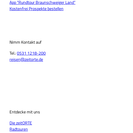
App “Rundtour Braunschweiger Land”
Kostenfrei Prospekte bestellen
Nimm Kontakt auf
Tel.:
0531 1218-200
reisen@zeitorte.de
F
Y
I
T
L
T
a
o
n
i
i
h
c
u
s
k
n
r
e
T
t
T
k
e
b
u
a
o
e
a
o
b
g
k
d
d
o
Entdecke mit uns
e
r
I
s
k
a
n
Die zeitORTE
m
Radtouren