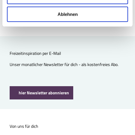
w
TourismusRegion BraunschweigerLAND e.V.
Frankfurter Straße 284
a
Ablehnen
38122 Braunschweig
h
l
Freizeitinspiration per E-Mail
Unser monatlicher Newsletter für dich - als kostenfreies Abo.
hier Newsletter abonnieren
Von uns für dich