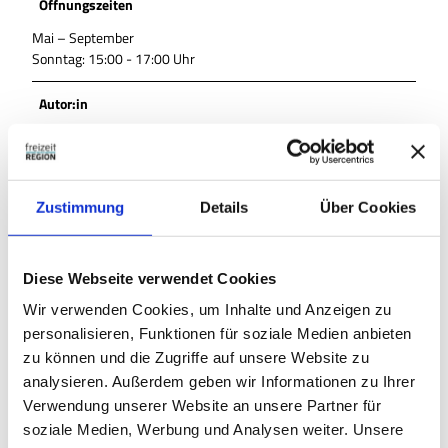
Öffnungszeiten
Mai – September
Sonntag: 15:00 - 17:00 Uhr
Autor:in
Thomas Kempernolte, Elm-Freizeit
Organisation
Zustimmung
Details
Über Cookies
Allianz für die Region GmbH
Diese Webseite verwendet Cookies
Wir verwenden Cookies, um Inhalte und Anzeigen zu
In der Nähe
Auf der Karte anschauen
personalisieren, Funktionen für soziale Medien anbieten
zu können und die Zugriffe auf unsere Website zu
analysieren. Außerdem geben wir Informationen zu Ihrer
Sehenswertes
Verwendung unserer Website an unsere Partner für
soziale Medien, Werbung und Analysen weiter. Unsere