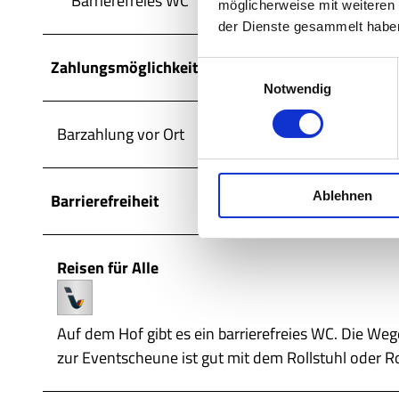
Barrierefreies WC
möglicherweise mit weiteren
der Dienste gesammelt habe
Zahlungsmöglichkeiten
E
Notwendig
i
n
Barzahlung vor Ort
w
i
l
Ablehnen
l
Barrierefreiheit
i
g
u
Reisen für Alle
n
g
s
Auf dem Hof gibt es ein barrierefreies WC. Die Weg
a
zur Eventscheune ist gut mit dem Rollstuhl oder Ro
u
s