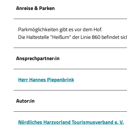
w
Anreise & Parken
a
h
l
Parkmöglichkeiten gibt es vor dem Hof.
Die Haltestelle "Heißum" der Linie 860 befindet si
Ansprechpartner:in
Herr Hannes Piepenbrink
Autor:in
Nördliches Harzvorland Tourismusverband e. V.