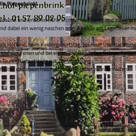
lie Piepenbrink!
m schöne und erlebnisreiche Stunden auf dem Land zu verbri
n und dabei ein wenig naschen oder Abende am Lagerfeuer mi
© Demontis |
CC-BY-SA
als Hofkind, beim Kindergeburtstag, bei einer Übernachtung
end der Ferien und bei vielen anderen tollen Gelegenheite
 Taufen, Geburtstage o.ä. zur Verfügung.
sich über das abwechslungsreiche Angebot zu Informieren.