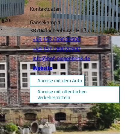
Kontaktdaten
ngen.
Gänsekamp 1
t
38704
Liebenburg
- Heißum
+49 157 / 89020500
 auf
+49 157 / 89020500
n.
info@hof-piepenbrink.de
Website
Anreise mit dem Auto
Anreise mit öffentlichen
Verkehrsmitteln