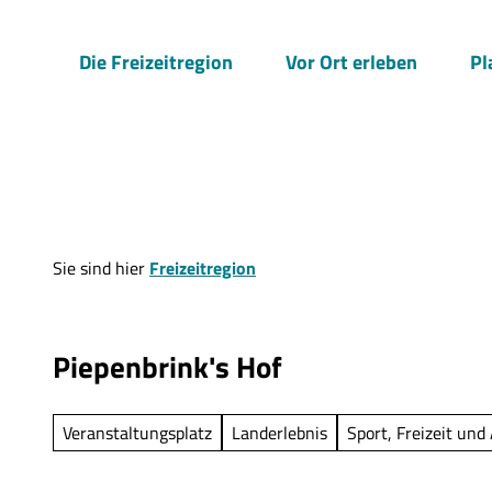
Z
u
Die Freizeitregion
Vor Ort erleben
Pl
m
I
n
h
a
l
t
Sie sind hier
Freizeitregion
Piepenbrink's Hof
Veranstaltungsplatz
Landerlebnis
Sport, Freizeit und