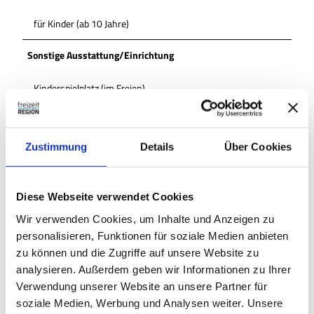
für Kinder (ab 10 Jahre)
Sonstige Ausstattung/Einrichtung
Kinderspielplatz (im Freien)
WC-Anlage
Zustimmung
Details
Über Cookies
Barrierefreies WC
Barrierefreier Zugang
Diese Webseite verwendet Cookies
Wir verwenden Cookies, um Inhalte und Anzeigen zu
Zahlungsmöglichkeiten
personalisieren, Funktionen für soziale Medien anbieten
kostenfrei
zu können und die Zugriffe auf unsere Website zu
analysieren. Außerdem geben wir Informationen zu Ihrer
Anreise & Parken
Verwendung unserer Website an unsere Partner für
soziale Medien, Werbung und Analysen weiter. Unsere
Anreise