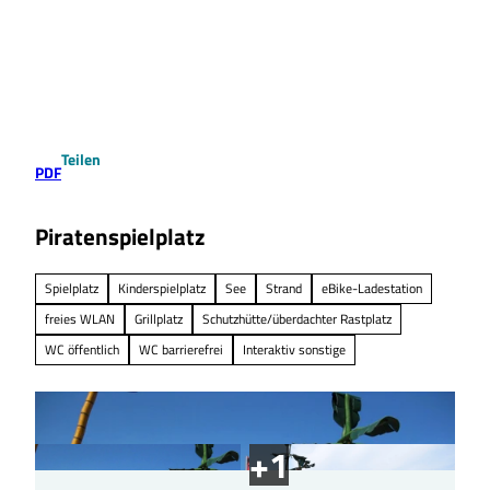
Z
u
Suche
Menü
m
I
n
h
a
Teilen
l
PDF
t
Piratenspielplatz
Spielplatz
Kinderspielplatz
See
Strand
eBike-Ladestation
freies WLAN
Grillplatz
Schutzhütte/überdachter Rastplatz
WC öffentlich
WC barrierefrei
Interaktiv sonstige