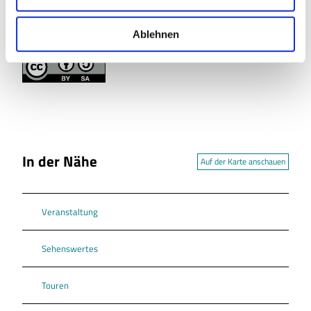
w
Lizenz (Stammdaten)
a
Ablehnen
Tourist-Information Salzgitter
h
l
In der Nähe
Auf der Karte anschauen
Veranstaltung
Sehenswertes
Touren