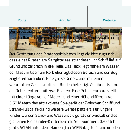
Am Ostufer vom Salzgittersee fasziniert der "Piratenspielplatz"
Route
Anrufen
Website
kleine und große Gäste.
Der Großspielplatz mit 4.500 Quadratmetern liegt in
© Tourist-Information Salzgitter |
CC-BY
© Tourist-Information Salzgitter |
CC-BY
unmittelbarer Nähe von DLRG-Station, Strand-Volleyballfeldern
und dem Strand-Fußballfeld.
Der Gestaltung des Piratenspielplatzes liegt die Idee zugrunde,
dass einst Piraten am Salzgittersee strandeten. Ihr Schiff lief auf
© Tourist-Information Salzgitter c/o Wirtschafts- und Innovationsförderung Salzgitter GmbH |
CC-BY
Grund und zerbrach in drei Teile. Das Heck liegt nahe am Wasser,
der Mast mit seinem Korb überragt diesen Bereich und der Bug
zeigt steil nach oben. Eine große Düne wurde mit einem
wehrhaften Zaun aus dicken Bohlen befestigt. Auf ihr entstand
ein Rutschenturm mit zwei Ebenen. Eine Rutschenröhre stellt
mit einer Länge von elf Metern und einer Höhendifferenz von
5,50 Metern das attraktivste Spielgerät dar.Zwischen Schiff und
Strand-Fußballfeld sind weitere Geräte platziert. Für jüngere
Kinder wurden Sand- und Wasserspielgeräte entwickelt und es
gibt einen Kleinkinder-Kletterbereich. Seit Sommer 2020 steht
gratis WLAN unter dem Namen „freeWIFISalzgitter“ rund um den