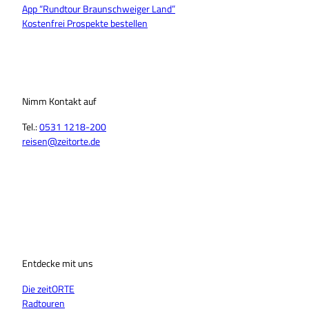
App “Rundtour Braunschweiger Land”
Kostenfrei Prospekte bestellen
Nimm Kontakt auf
Tel.:
0531 1218-200
reisen@zeitorte.de
F
Y
I
T
L
T
a
o
n
i
i
h
c
u
s
k
n
r
e
T
t
T
k
e
b
u
a
o
e
a
o
b
g
k
d
d
o
Entdecke mit uns
e
r
I
s
k
a
n
Die zeitORTE
m
Radtouren