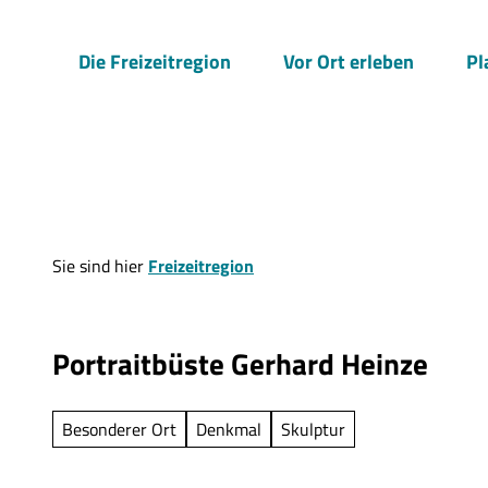
Z
u
Die Freizeitregion
Vor Ort erleben
Pl
m
I
n
h
a
l
t
Sie sind hier
Freizeitregion
Portraitbüste Gerhard Heinze
Besonderer Ort
Denkmal
Skulptur