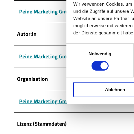
Wir verwenden Cookies, um I
Peine Marketing GmbH
und die Zugriffe auf unsere 
Website an unsere Partner fü
möglicherweise mit weiteren
Autor:in
der Dienste gesammelt habe
E
Notwendig
i
Peine Marketing GmbH
n
w
i
Organisation
l
Ablehnen
l
i
Peine Marketing GmbH
g
u
n
Lizenz (Stammdaten)
g
s