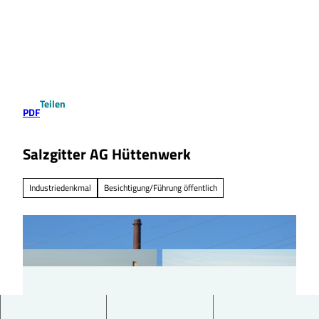
Z
u
Suche
Menü
m
I
n
h
a
Teilen
l
PDF
t
Salzgitter AG Hüttenwerk
Industriedenkmal
Besichtigung/Führung öffentlich