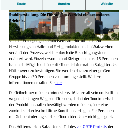
Die Salzgitter Flachstahl GmbH, ein Unternehmen der
Route
Anrufen
Website
Salzgitter AG, zeigt den Besuchern den gesamten Prozess der
Stahlherstellung. Die Führung im Werk ist ein besonderes
© Tourist-Information Salzgitter |
CC-BY
© Tourist-Information Salzgitter c/o Wirtschaft
s- und Innovationsförderung Salzgitter GmbH |
Erlebnis.
CC0
Von der Erzeugung des Roheisens am Hochofen bis zur
© Tourist-Information Salzgitter c/o Wirtschafts- und Innovationsförderung Salzgitter GmbH |
Herstellung von Halb- und Fertigprodukten in den Walzwerken
CC-BY
verläuft der Prozess, welcher durch die Besichtigungstour
erläutert wird. Einzelpersonen und Kleingruppen bis 15 Personen
haben die Möglichkeit über die Tourist-Information Salzgitter das
Hüttenwerk zu besichtigen. Sie werden dazu zu einer großen
Gruppe bis zu 30 Personen zusammengestellt. Weitere
Informationen erhalten Sie
hier
.
Die Teilnehmer müssen mindestens 16 Jahre alt sein und sollten
wegen der langen Wege und Treppen, die bei der Tour innerhalb
der Produktionshallen bewältigt werden müssen, über eine
zumindest durchschnittliche Kondition verfügen. Für Personen
mit Gehbehinderung ist diese Tour leider daher nicht geeignet.
Das Hüttenwerk in Salzgitter ist Teil des
zeitORTE Projekts
der