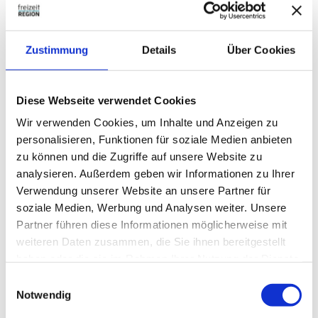
Anreise & Parken
Anreise
Von Norden her über die A39 bis Abfahrt Salzgitter-Thiede und
Zustimmung
Details
Über Cookies
dann die Eisenhüttenstraße entlang, bis rechterhand das
Besucherzentrum auftaucht. Von Süden her über die A39 bis
Abfahrt Salzgitter-Watenstedt und dann über die Industriestraße
Diese Webseite verwendet Cookies
Mitte bis zur Kreuzung bei MAN. Hier links in die
Eisenhüttenstraße einbiegen und weiterfahren bis linkerhand
Wir verwenden Cookies, um Inhalte und Anzeigen zu
das Besucherzentrum auftaucht.
personalisieren, Funktionen für soziale Medien anbieten
zu können und die Zugriffe auf unsere Website zu
Parken
analysieren. Außerdem geben wir Informationen zu Ihrer
Ein kostenfreier Großparkplatz ist direkt am Besucherzentrum
Verwendung unserer Website an unsere Partner für
eingerichtet.
soziale Medien, Werbung und Analysen weiter. Unsere
Öffentliche Verkehrsmittel
Partner führen diese Informationen möglicherweise mit
Die Bahnhaltestelle Salzgitter-Watenstedt ist ca. 20 Minuten zu
weiteren Daten zusammen, die Sie ihnen bereitgestellt
Fuß vom Besucherzentrum entfernt. Es besteht ein
haben oder die sie im Rahmen Ihrer Nutzung der Dienste
Regionalbahnanschluss nach Braunschweig, dem
gesammelt haben.
E
nächstgelegenen ICE-Fernbahnhof.
Notwendig
www.regionalverband-braunschweig.de
i
Busse der KVG Braunschweig fahren die Haltestelle "Tor 1,
n