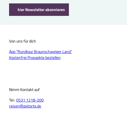
hier Newsletter abonnieren
Von uns für dich
App “Rundtour Braunschweiger Land”
Kostenfrei Prospekte bestellen
Nimm Kontakt auf
Tel.:
0531 1218-200
reisen@zeitorte.de
F
Y
I
T
L
T
a
o
n
i
i
h