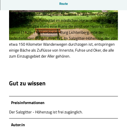
Herzlich Willkommen.
Route
Der Salzgitter - Höhenzug ist ein ca. 323 Meter über den
Meeresspiegel hohes Hügelland zwischen Salzgitter, Goslar und
© Anna Meurer |
CC-BY-SA
© Anna Meurer |
CC-BY-SA
den Landkreis Wolfenbüttel im nördlichen Harzvorland. Auf einer
steilen Bergkuppe steht eine Ruine die einst von Heinrich dem
Löwen (1129-1195) erbauten Burg Lichtenberg, eine der
bedeutendsten Burgen ihrer Art. Im Salzgitter-Höhenzug, der von
etwa 150 Kilometer Wanderwegen durchzogen ist, entspringen
© Anna Meurer
einige Bäche als Zuflüsse von Innerste, Fuhse und Oker, die alle
zum Einzugsgebiet der Aller gehören.
Gut zu wissen
Preisinformationen
Der Salzgitter - Höhenzug ist frei zugänglich.
Autor:in