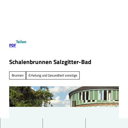
Z
u
Suche
Menü
m
I
n
h
a
Teilen
l
PDF
t
Schalenbrunnen Salzgitter-Bad
Brunnen
Erholung und Gesundheit sonstige