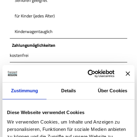
Senioren geeignet
für Kinder (jedes Alter)
Kinderwagentauglich
Zahlungsmöglichkeiten
kostenfrei
Anreise & Parken
Anreise
Über die B6 oder B248 nach Salzgitter-Bad, dann der
Zustimmung
Details
Über Cookies
Ausschilderung ALTSTADT folgen.
Parken
In der Innenstadt von Salzgitter-Bad stehen zahlreiche
Diese Webseite verwendet Cookies
kostenfreie Parkplätze (mit Parkscheibe) zur Verfügung. Der
Wir verwenden Cookies, um Inhalte und Anzeigen zu
sogenannte Zentralparkplatz liegt gleich neben dem Brunnen.
personalisieren, Funktionen für soziale Medien anbieten
Öffentliche Verkehrsmittel
zu können und die Zugriffe auf unsere Website zu