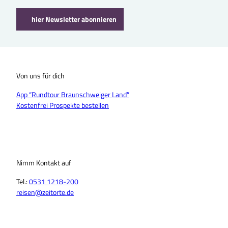
hier Newsletter abonnieren
Von uns für dich
App “Rundtour Braunschweiger Land”
Kostenfrei Prospekte bestellen
Nimm Kontakt auf
Tel.:
0531 1218-200
reisen@zeitorte.de
F
Y
I
T
L
T