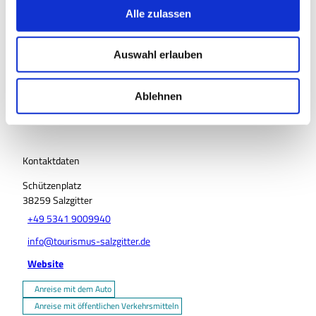
s
Alle zulassen
Veranstaltung
a
u
Auswahl erlauben
Sehenswertes
s
w
a
Touren
Ablehnen
h
l
Kontaktdaten
Schützenplatz
38259
Salzgitter
+49 5341 9009940
info@tourismus-salzgitter.de
Website
Anreise mit dem Auto
Anreise mit öffentlichen Verkehrsmitteln