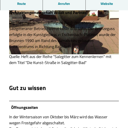
Route
Anrufen
Website
Der Entwurf mit dem Titel "Schalenbrunnen" stammt von der
Architektengemeinschaft Woldt und Partner.
Die Steinmetzarbeiten erfolgten durch den ehemaligen
Salzgitteraner Betrieb Helmut Löser und Sohn. Der Bronzeguss
erfolgte in der Kunstgießerei in Eschenbach. Platziert wurde der
Brunnen 1990 am Rand des damals neu gebauten
© Tourist-Information Salzgitter c/o Wirtschafts- und Innovationsförderung Salzgitter GmbH |
Soltezentrums in Richtung Bahnhof.
CC-BY
Quelle: Heft aus der Reihe "Salzgitter zum Kennenlernen" mit
© Tourist-Information Salzgitter |
CC-BY
dem Titel "Die Kunst-Straße in Salzgitter-Bad"
Gut zu wissen
Öffnungszeiten
In der Wintersaison von Oktober bis März wird das Wasser
wegen Frostgefahr abgeschaltet.