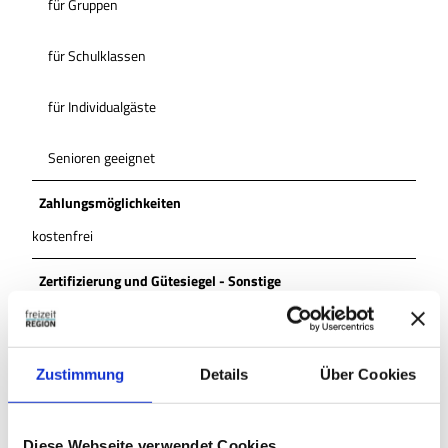
für Gruppen
für Schulklassen
für Individualgäste
Senioren geeignet
Zahlungsmöglichkeiten
kostenfrei
Zertifizierung und Gütesiegel - Sonstige
Zertifizierung sonstige
Anreise & Parken
Zustimmung
Details
Über Cookies
Das Schloss Schöningen liegt direkt am Zentralen
Omnibusbahnhof (ZOB) und nur zwei Gehminuten vom
Diese Webseite verwendet Cookies
Marktplatz entfernt. Es ist somit ganz bequem zu Fuß oder mit