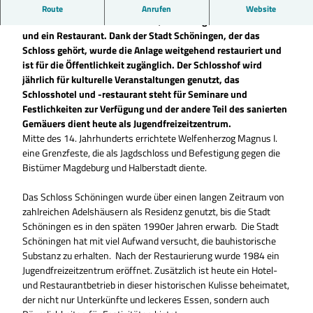
Das schöne Jagdschloss des Welfenherzogs Magnus I., das
Route
Anrufen
Website
einst auch als Grenzfeste diente, beherbergt heute ein Hotel
und ein Restaurant. Dank der Stadt Schöningen, der das
Schloss gehört, wurde die Anlage weitgehend restauriert und
ist für die Öffentlichkeit zugänglich. Der Schlosshof wird
jährlich für kulturelle Veranstaltungen genutzt, das
Schlosshotel und -restaurant steht für Seminare und
Festlichkeiten zur Verfügung und der andere Teil des sanierten
Gemäuers dient heute als Jugendfreizeitzentrum.
Mitte des 14. Jahrhunderts errichtete Welfenherzog Magnus I.
eine Grenzfeste, die als Jagdschloss und Befestigung gegen die
Bistümer Magdeburg und Halberstadt diente.
Das Schloss Schöningen wurde über einen langen Zeitraum von
zahlreichen Adelshäusern als Residenz genutzt, bis die Stadt
Schöningen es in den späten 1990er Jahren erwarb. Die Stadt
Schöningen hat mit viel Aufwand versucht, die bauhistorische
Substanz zu erhalten. Nach der Restaurierung wurde 1984 ein
Jugendfreizeitzentrum eröffnet. Zusätzlich ist heute ein Hotel-
und Restaurantbetrieb in dieser historischen Kulisse beheimatet,
der nicht nur Unterkünfte und leckeres Essen, sondern auch