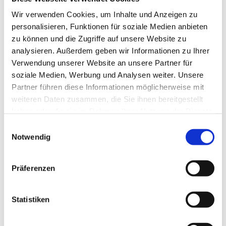
den öffentlichen Verkehrsmitteln zu erreichen.
Wir verwenden Cookies, um Inhalte und Anzeigen zu
personalisieren, Funktionen für soziale Medien anbieten
Auf dem Burgplatz stehen kostenfreie Parkplätze zur Verfügung.
zu können und die Zugriffe auf unsere Website zu
analysieren. Außerdem geben wir Informationen zu Ihrer
Ansprechpartner:in
Verwendung unserer Website an unsere Partner für
Schloss Schöningen
soziale Medien, Werbung und Analysen weiter. Unsere
Partner führen diese Informationen möglicherweise mit
Autor:in
weiteren Daten zusammen, die Sie ihnen bereitgestellt
Elm Freizeit, Netzwerk ZeitOrte
haben oder die sie im Rahmen Ihrer Nutzung der Dienste
gesammelt haben.
E
Organisation
Notwendig
i
Allianz für die Region GmbH
n
w
Präferenzen
Lizenz (Stammdaten)
i
l
Elm Freizeit, Netzwerk ZeitOrte
l
Statistiken
i
g