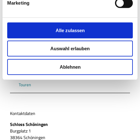
Marketing
u
n
g
In der Nähe
s
Auf der Karte anschauen
Alle zulassen
a
u
Auswahl erlauben
s
Veranstaltung
w
a
Ablehnen
Sehenswertes
h
l
Touren
Kontaktdaten
Schloss Schöningen
Burgplatz 1
38364
Schöningen