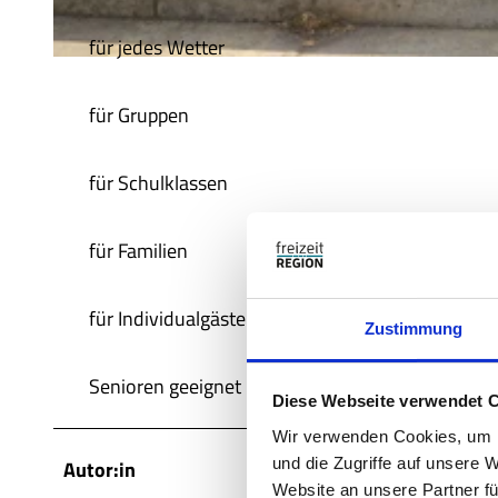
für jedes Wetter
© Südheide Gifhorn GmbH/Frank Bierstedt |
CC0
für Gruppen
für Schulklassen
für Familien
für Individualgäste
Zustimmung
Senioren geeignet
Diese Webseite verwendet 
Wir verwenden Cookies, um I
und die Zugriffe auf unsere 
Autor:in
Website an unsere Partner fü