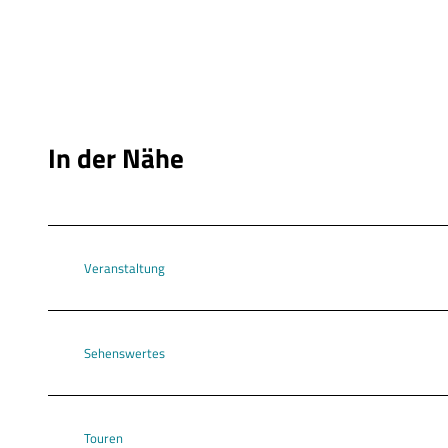
w
a
h
l
In der Nähe
Veranstaltung
Sehenswertes
Touren