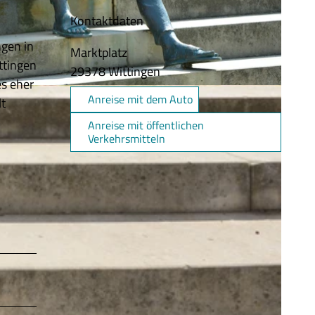
Kontaktdaten
ngen in
Marktplatz
ttingen
29378
Wittingen
es eher
Anreise mit dem Auto
lt
Anreise mit öffentlichen
Verkehrsmitteln