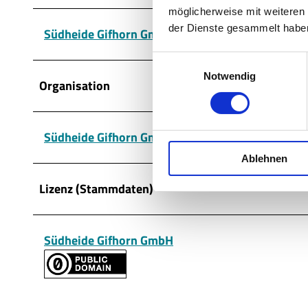
möglicherweise mit weiteren
der Dienste gesammelt habe
Südheide Gifhorn GmbH
E
Notwendig
i
Organisation
n
w
i
Südheide Gifhorn GmbH
l
Ablehnen
l
i
Lizenz (Stammdaten)
g
u
n
Südheide Gifhorn GmbH
g
s
a
u
s