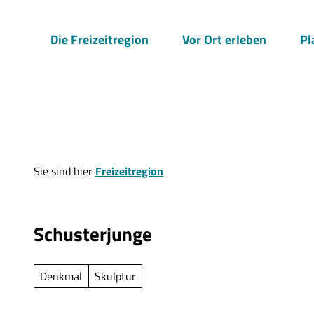
Z
u
Die Freizeitregion
Vor Ort erleben
Pl
m
I
n
h
a
l
t
Sie sind hier
Freizeitregion
Schusterjunge
Denkmal
Skulptur