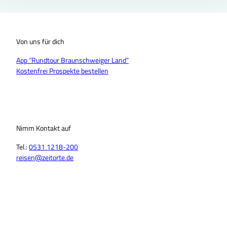
Von uns für dich
App “Rundtour Braunschweiger Land”
Kostenfrei Prospekte bestellen
Nimm Kontakt auf
Tel.:
0531 1218-200
reisen@zeitorte.de
F
Y
I
T
L
T
a
o
n
i
i
h
c
u
s
k
n
r
e
T
t
T
k
e
b
u
a
o
e
a