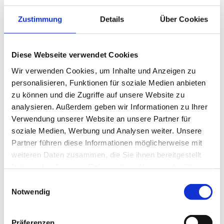
Zustimmung
Details
Über Cookies
Sehenswertes
Diese Webseite verwendet Cookies
Wir verwenden Cookies, um Inhalte und Anzeigen zu
Kontaktdaten
personalisieren, Funktionen für soziale Medien anbieten
zu können und die Zugriffe auf unsere Website zu
An der Kirche 1
analysieren. Außerdem geben wir Informationen zu Ihrer
38173
Erkerode
Verwendung unserer Website an unsere Partner für
05305 9120013
soziale Medien, Werbung und Analysen weiter. Unsere
kirchengemeinde.erkerode.lucklum@web.de
Partner führen diese Informationen möglicherweise mit
Website
weiteren Daten zusammen, die Sie ihnen bereitgestellt
haben oder die sie im Rahmen Ihrer Nutzung der Dienste
Anreise mit dem Auto
gesammelt haben.
E
Anreise mit öffentlichen Verkehrsmitteln
Notwendig
i
n
w
Präferenzen