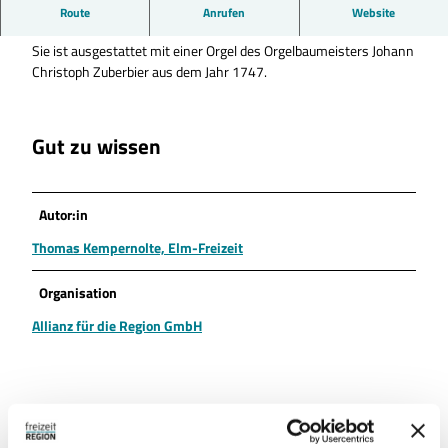
Die St.-Petri-Kirche entstand im 14. Jahrhundert und wurde im
Route
Anrufen
Website
romanischen Stil errichtet.
Sie ist ausgestattet mit einer Orgel des Orgelbaumeisters Johann
Christoph Zuberbier aus dem Jahr 1747.
Gut zu wissen
Autor:in
Thomas Kempernolte, Elm-Freizeit
Organisation
Allianz für die Region GmbH
In der Nähe
Auf der Karte anschauen