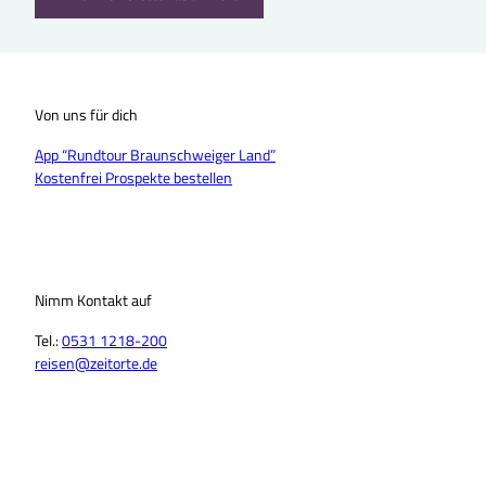
Von uns für dich
App “Rundtour Braunschweiger Land”
Kostenfrei Prospekte bestellen
Nimm Kontakt auf
Tel.:
0531 1218-200
reisen@zeitorte.de
F
Y
I
T
L
T
a
o
n
i
i
h
c
u
s
k
n
r