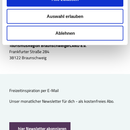
a
u
Auswahl erlauben
s
w
a
Ablehnen
h
TourismusRegion BraunschweigerLAND e.V.
l
Frankfurter Straße 284
38122 Braunschweig
Freizeitinspiration per E-Mail
Unser monatlicher Newsletter für dich - als kostenfreies Abo.
hier Newsletter abonnieren