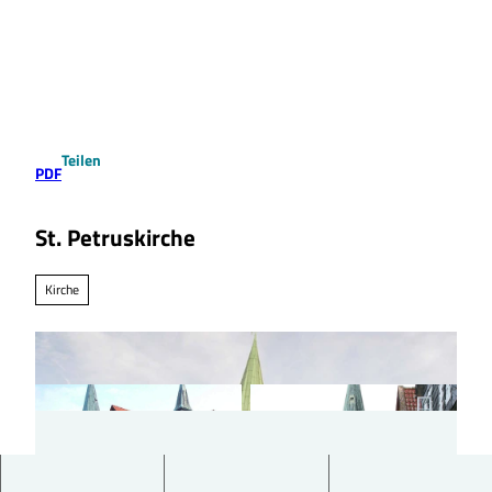
Z
u
Suche
Menü
m
I
n
h
a
Teilen
l
PDF
t
St. Petruskirche
Kirche